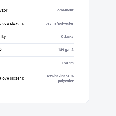
vzor
:
ornament
álové složení
:
bavlna/polyester
átky
:
Odaska
ž
:
189 g/m2
160 cm
69% bavlna/31%
álové složení
:
polyester