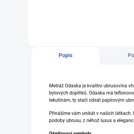
Luxusní povlak na polštář, ušitý s
láskou, z kvalitního brokátu....
Popis
Po
Metráž Odaska je kvalitní ubrusovina vho
bytových doplňků. Odaska má teflonovou
tekutinám, ty stačí odsát papírovým ub
Přinášíme vám unikát v našich látkach. 
podoby ubrusu, z něhož luxus a elegance 
Ošetřovací symboly