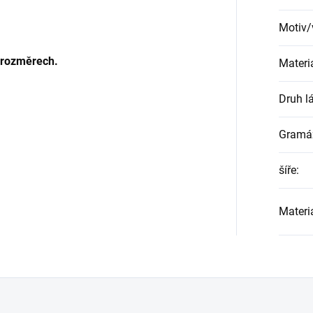
Motiv/
 rozměrech.
Materi
Druh l
Gramá
šíře
:
Materi