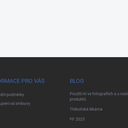
ORMACE PRO VÁS
BLOG
Použití AI ve fotografiích a u naš
dní podmínky
produktů
upení od smlouvy
Třeboňská lékárna
PF 2025