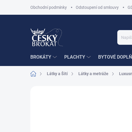
Přejít
Obchodní podmínky
Odstoupení od smlouvy
G
na
obsah
BROKÁTY
PLACHTY
BYTOVÉ DOPLŇ
Domů
Látky a Šití
Látky a metráže
Luxusn
Neohodnoceno
Podrobnosti hodnoce