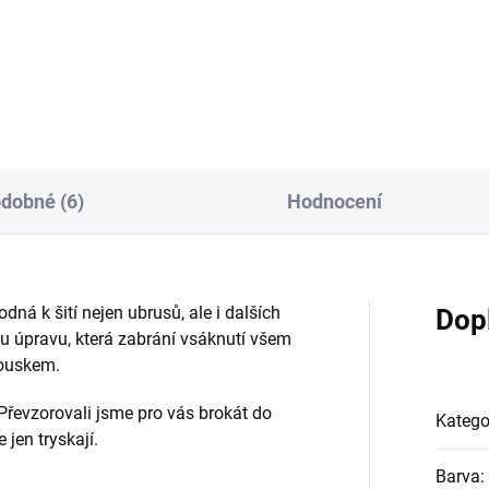
dobné (6)
Hodnocení
dná k šití nejen ubrusů, ale i dalších
Dop
 úpravu, která zabrání vsáknutí všem
rouskem.
Převzorovali jsme pro vás brokát do
Katego
jen tryskají.
Barva
: