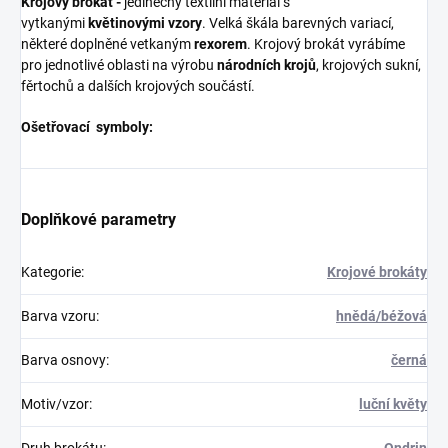
Krojový brokát -
jedinečný textilní materiál s
vytkanými
květinovými vzory
. Velká škála barevných variací,
některé doplněné vetkaným
rexorem
. Krojový brokát vyrábíme
pro jednotlivé oblasti na výrobu
národních krojů
, krojových sukní,
fěrtochů a dalších krojových součástí.
Ošetřovací symboly:
Doplňkové parametry
Kategorie
:
Krojové brokáty
Barva vzoru
:
hnědá/béžová
Barva osnovy
:
černá
Motiv/vzor
:
luční květy
Druh brokátu
:
Ondrin