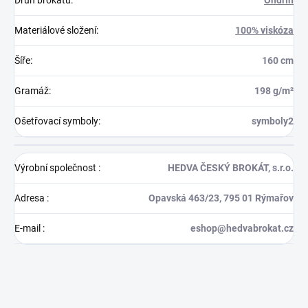
Materiálové složení
:
100% viskóza
Šíře
:
160 cm
Gramáž
:
198 g/m²
Ošetřovací symboly
:
symboly2
Výrobní společnost
:
HEDVA ČESKÝ BROKÁT, s.r.o.
Adresa
:
Opavská 463/23, 795 01 Rýmařov
E-mail
:
eshop@hedvabrokat.cz