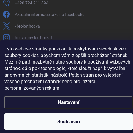
+420 724 211 894
Aktuální informace také na facebooku
/brokathedva
hedva_cesky_brokat
Tyto webové stránky používají k poskytování svých služeb
https://www.youtube.com/channel/UCTIUvbnuHBT8lT3zYQDib
soubory cookies, abychom vám zlepšili procházení stránek.
Mezi ně patří nezbytně nutné soubory k používání webových
stránek, dále pak technologie, které slouží např. k vytváření
anonymních statistik, nástrojů třetích stran pro vylepšení
Copyright 2026
Hedva ČESKÝ BROKÁT
. Všechna práva vyhrazena.
Upravit
vašeho procházení stránek nebo pro inzerci
nastavení cookies
personalizovaných reklam.
Vytvořil Shoptet
Nastavení
Souhlasím