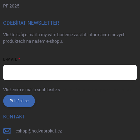
PF 2025
ODEBÍRAT NEWSLETTER
Vložte svůj e-mail a my vám budeme zasílat informace o nových
produktech na našem e-shopu.
E-MAIL
Vložením e-mailu souhlasíte s
podmínkami ochrany osobních údajů
Přihlásit se
KONTAKT
eshop
@
hedvabrokat.cz