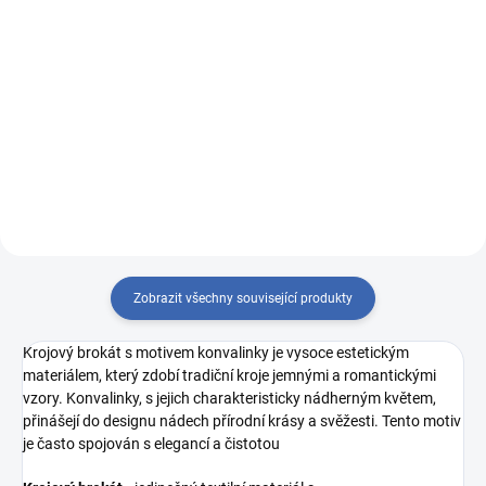
cena:
Měrná
689 Kč / 1 m
Do košíku
cena:
Do košíku
VZOREK LÁTKY: R6382/49 černá
osnova - tmavě vínová/béžová
R6382/63 vínová osnova - světle
zelená/zelená
Zobrazit všechny související produkty
Krojový brokát s motivem konvalinky je vysoce estetickým
materiálem, který zdobí tradiční kroje jemnými a romantickými
vzory. Konvalinky, s jejich charakteristicky nádherným květem,
přinášejí do designu nádech přírodní krásy a svěžesti. Tento motiv
je často spojován s elegancí a čistotou