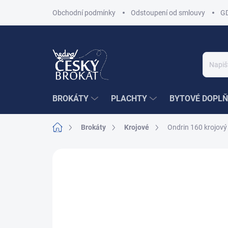
Přejít
Obchodní podmínky
Odstoupení od smlouvy
G
na
obsah
BROKÁTY
PLACHTY
BYTOVÉ DOPLŇ
Domů
Brokáty
Krojové
Ondrin 160 krojov
2 hodnocení
Podrobnosti hodnocení