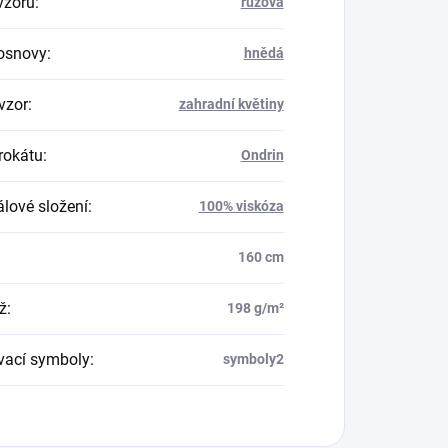
vzoru
:
růžová
osnovy
:
hnědá
vzor
:
zahradní květiny
rokátu
:
Ondrin
álové složení
:
100% viskóza
160 cm
ž
:
198 g/m²
vací symboly
:
symboly2