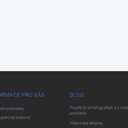
ORMACE PRO VÁS
BLOG
Použití AI ve fotografiích a u naš
dní podmínky
produktů
upení od smlouvy
Třeboňská lékárna