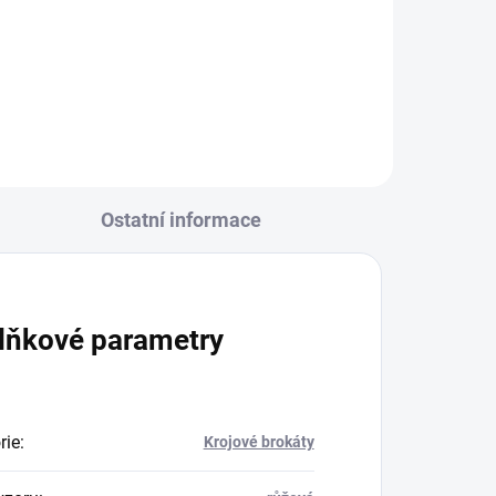
R6427/13 vínová osnova -
zelená/bílá
Ostatní informace
lňkové parametry
rie
:
Krojové brokáty