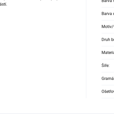
Barva 
částí.
Barva 
Motiv/
Druh b
Materi
Šíře
:
Gramá
Ošetřo