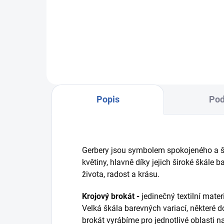
R62
barevná osnova - hnědá/růžová/
tyr
červená
Popis
Pod
Gerbery jsou symbolem spokojeného a šťa
květiny, hlavně díky jejich široké škále 
života, radost a krásu.
Krojový brokát -
jedinečný textilní mate
Velká škála barevných variací, některé
brokát vyrábíme pro jednotlivé oblasti 