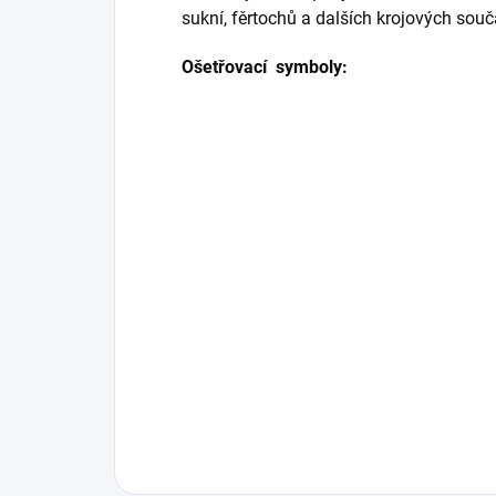
sukní, fěrtochů a dalších krojových sou
Ošetřovací symboly: