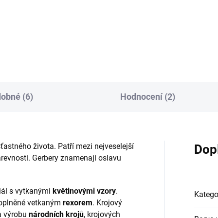
55/76 barevná osnova -
bordó/béžová/brown
kysová
obné (6)
Hodnocení (2)
stného života. Patří mezi nejveselejší
Dop
barevnosti. Gerbery znamenají oslavu
riál s vytkanými
květinovými vzory
.
Katego
 doplněné vetkaným
rexorem
. Krojový
na výrobu
národních krojů
, krojových