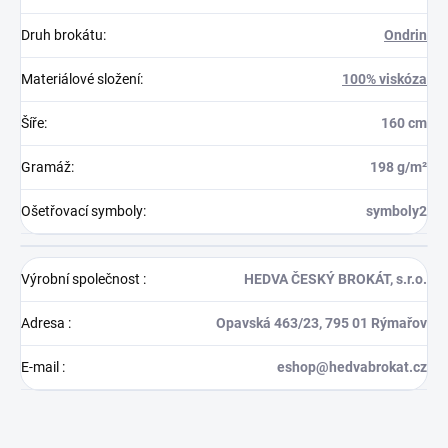
Druh brokátu
:
Ondrin
Materiálové složení
:
100% viskóza
Šíře
:
160 cm
Gramáž
:
198 g/m²
Ošetřovací symboly
:
symboly2
Výrobní společnost
:
HEDVA ČESKÝ BROKÁT, s.r.o.
Adresa
:
Opavská 463/23, 795 01 Rýmařov
E-mail
:
eshop@hedvabrokat.cz