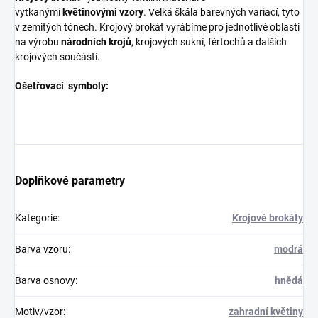
vytkanými
květinovými vzory
. Velká škála barevných variací, tyto
v zemitých tónech. Krojový brokát vyrábíme pro jednotlivé oblasti
na výrobu
národních krojů
, krojových sukní, fěrtochů a dalších
krojových součástí.
Ošetřovací symboly:
Doplňkové parametry
Kategorie
:
Krojové brokáty
Barva vzoru
:
modrá
Barva osnovy
:
hnědá
Motiv/vzor
:
zahradní květiny