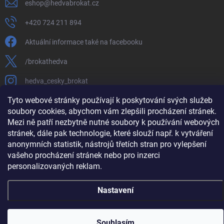
eshop
@
hedvabrokat.cz
+420 724 211 894
Aktuální informace také na facebooku
/brokathedva
hedva_cesky_brokat
Tyto webové stránky používají k poskytování svých služeb
https://www.youtube.com/channel/UCTIUvbnuHBT8lT3zYQDib
soubory cookies, abychom vám zlepšili procházení stránek.
Mezi ně patří nezbytně nutné soubory k používání webových
stránek, dále pak technologie, které slouží např. k vytváření
anonymních statistik, nástrojů třetích stran pro vylepšení
Copyright 2026
Hedva ČESKÝ BROKÁT
. Všechna práva vyhrazena.
Upravit
vašeho procházení stránek nebo pro inzerci
nastavení cookies
personalizovaných reklam.
Vytvořil Shoptet
Nastavení
Souhlasím