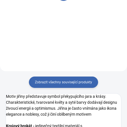
Měrná
689 Kč / 1 m
cena:
cena:
Do košíku
Do košíku
VZOREK LÁTKY: R6405/107
R6405/49 černá osnova - tmavě
hnědá osnova - modrá/světle
modrá/tmavě vínová
modrá
Zobrazit všechny související produkty
Motiv jiřiny představuje symbol překypujícího jara a krásy.
Charakteristické, tvarované květy a syté barvy dodávají designu
živoucí energii a optimismus. Jiřina je často vnímána jako ikona
elegance a noblesy, což ji činí oblíbeným motivem
Krojový brokát -
jedinečný textilní materiál s