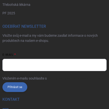
Třeboňská lékárna
PF 2025
ODEBÍRAT NEWSLETTER
Vložte svůj e-mail a my vám budeme zasílat informace o nových
produktech na našem e-shopu.
E-MAIL
Vložením e-mailu souhlasíte s
podmínkami ochrany osobních údajů
Přihlásit se
KONTAKT