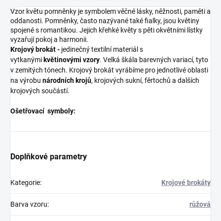
Vzor květu pomněnky je symbolem věčné lásky, něžnosti, paměti a
oddanosti. Pomněnky, často nazývané také fialky, jsou květiny
spojené s romantikou. Jejich křehké květy s pěti okvětními lístky
vyzařují pokoj a harmonii.
Krojový brokát -
jedinečný textilní materiál s
vytkanými
květinovými vzory
. Velká škála barevných variací, tyto
v zemitých tónech. Krojový brokát vyrábíme pro jednotlivé oblasti
na výrobu
národních krojů
, krojových sukní, fěrtochů a dalších
krojových součástí.
Ošetřovací symboly:
Doplňkové parametry
Kategorie
:
Krojové brokáty
Barva vzoru
:
růžová