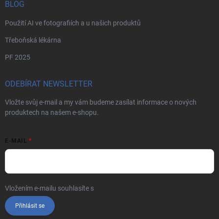
BLOG
Použití AI ve fotografiích a u našich produktů
Třeboňská lékárna
PF 2025
ODEBÍRAT NEWSLETTER
Vložte svůj e-mail a my vám budeme zasílat informace o nových
produktech na našem e-shopu.
E-MAIL
Vložením e-mailu souhlasíte s
podmínkami ochrany osobních údajů
Přihlásit se