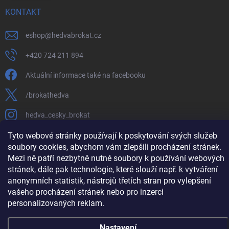
KONTAKT
eshop
@
hedvabrokat.cz
+420 724 211 894
Aktuální informace také na facebooku
/brokathedva
hedva_cesky_brokat
https://www.youtube.com/channel/UCTIUvbnuHBT8lT3zYQDib
Tyto webové stránky používají k poskytování svých služeb
soubory cookies, abychom vám zlepšili procházení stránek.
Mezi ně patří nezbytně nutné soubory k používání webových
stránek, dále pak technologie, které slouží např. k vytváření
anonymních statistik, nástrojů třetích stran pro vylepšení
Copyright 2026
Hedva ČESKÝ BROKÁT
. Všechna práva vyhrazena.
Upravit
vašeho procházení stránek nebo pro inzerci
nastavení cookies
personalizovaných reklam.
Vytvořil Shoptet
Nastavení