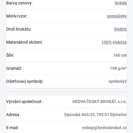
Barva osnovy
:
hnědá
Motiv/vzor
:
pomněnky
Druh brokátu
:
Ondrin
Materiálové složení
:
100% viskóza
Šíře
:
160 cm
Gramáž
:
198 g/m²
Ošetřovací symboly
:
symboly2
Výrobní společnost
:
HEDVA ČESKÝ BROKÁT, s.r.o.
Adresa
:
Opavská 463/23, 795 01 Rýmařov
E-mail
:
eshop@hedvabrokat.cz