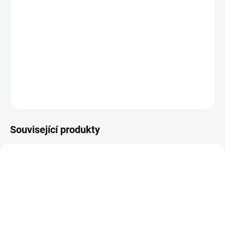
11.8.2026
−
+
Přidat do košíku
R5686/437 hnědá osnova - červená/růžová
DETAILNÍ INFORMACE
ZEPTAT SE
HLÍDAT
Související produkty
VZH000721
MH000788