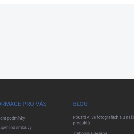
ORMACE PRO VÁS
BLOG
Použití AI ve fotografiích a u naš
dní podmínky
produktů
upení od smlouvy
Třeboňská lékárna