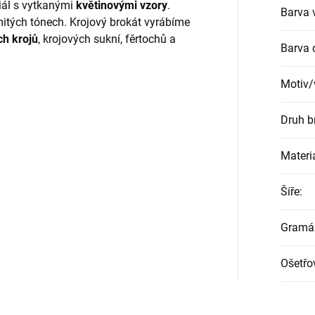
riál s vytkanými
květinovými vzory
.
Barva 
emitých tónech. Krojový brokát vyrábíme
ch krojů
, krojových sukní, fěrtochů a
Barva 
Motiv/
Druh b
Materi
Šíře
:
Gramá
Ošetřo