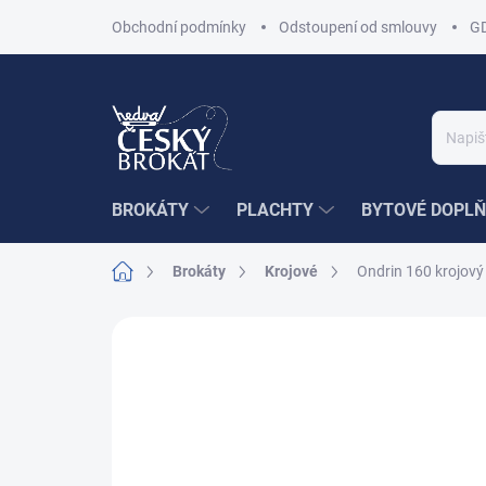
Přejít
Obchodní podmínky
Odstoupení od smlouvy
G
na
obsah
BROKÁTY
PLACHTY
BYTOVÉ DOPLŇ
Domů
Brokáty
Krojové
Ondrin 160 krojový
Neohodnoceno
Podrobnosti hodnoce