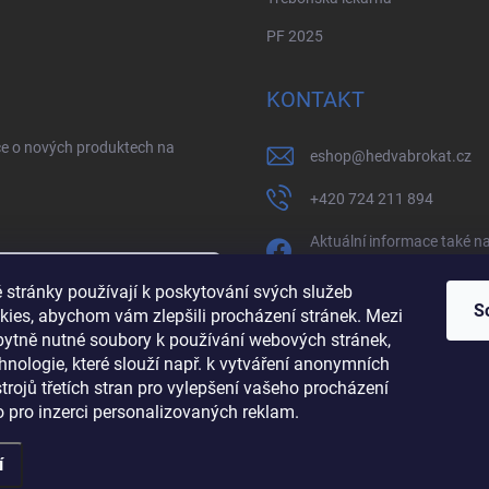
PF 2025
KONTAKT
ce o nových produktech na
eshop
@
hedvabrokat.cz
+420 724 211 894
Aktuální informace také n
facebooku
 stránky používají k poskytování svých služeb
/brokathedva
S
kies, abychom vám zlepšili procházení stránek. Mezi
zbytně nutné soubory k používání webových stránek,
sobních údajů
hedva_cesky_brokat
hnologie, které slouží např. k vytváření anonymních
ástrojů třetích stran pro vylepšení vašeho procházení
https://www.youtube.co
 pro inzerci personalizovaných reklam.
í
 vyhrazena.
Upravit nastavení cookies