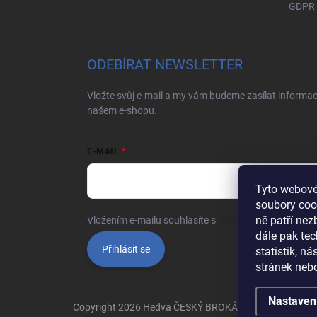
GDPR
ODEBÍRAT NEWSLETTER
Vložte svůj e-mail a my vám budeme zasílat informa
našem e-shopu.
E-MAIL
Tyto webové
soubory coo
ně patří ne
Vložením e-mailu souhlasíte s
podmínkami ochrany o
dále pak tec
Přihlásit se
statistik, n
stránek nebo
Nastaven
Copyright 2026
Hedva ČESKÝ BROKÁT
. Všechna práva