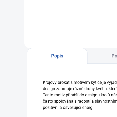
VZOREK LÁTKY: R6432/36
tyrkysová osnova - hnědá/zlatá
R56
tyr
Popis
Po
Krojový brokát s motivem kytice je vyjád
design zahrnuje různé druhy květin, kte
Tento motiv přináší do designu krojů ná
často spojována s radostí a slavnostní
pozitivní a osvěžující energii.