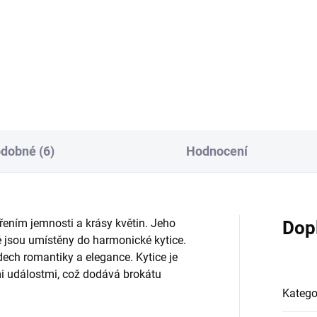
525 VSh R6405/146 tyrkysov
osnova - černá/bíláPro
86/16 tyrkysová osnova -
zachování...
kysová/ecru
dobné (6)
Hodnocení
řením jemnosti a krásy květin. Jeho
Dop
ré jsou umístěny do harmonické kytice.
dech romantiky a elegance. Kytice je
mi událostmi, což dodává brokátu
Katego