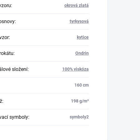
vzoru
:
okrová zlatá
osnovy
:
tyrkysová
vzor
:
kytice
rokátu
:
Ondrin
álové složení
:
100% viskóza
160 cm
ž
:
198 g/m²
vací symboly
:
symboly2