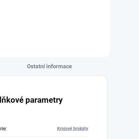
20406/415 modrá osnova -
á
tyrkysová/bílá
Ostatní informace
lňkové parametry
rie
:
Krojové brokáty