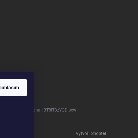
a
ouhlasím
m/channel/UCTIUvbnuHBT8lT3zYQDibew
Vytvořil Shoptet