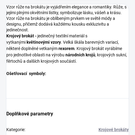
Vzor růže na brokátu je vyjádřením elegance a romantiky. Růže, s
jejími plnými okvětními lístky, symbolizuje lásku, vášeň a krásu.
Vzor růže na brokátu je oblíbeným prvkem ve světě módy a
designu, přičemž dodává každému kousku exkluzivitu a
jedinečnost.
Krojový brokát -
jedinečný textilní materiál s
vytkanými
květinovými vzory
. Velká škála barevných variací,
některé doplněné vetkaným
rexorem
. Krojový brokát vyrábíme
pro jednotlivé oblasti na výrobu
národních krojů
, krojových sukní,
fěrtochů a dalších krojových součástí.
Ošetřovací symboly:
Doplňkové parametry
Kategorie
:
Krojové brokáty