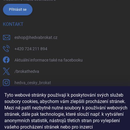
Přihlásit se
KONTAKT
eshop
@
hedvabrokat.cz
+420 724 211 894
Aktuální informace také na facebooku
/brokathedva
hedva_cesky_brokat
https://www.youtube.com/channel/UCTIUvbnuHBT8lT3zYQDib
Tyto webové stránky používají k poskytování svých služeb
soubory cookies, abychom vám zlepšili procházení stránek.
Mezi ně patří nezbytně nutné soubory k používání webových
stránek, dále pak technologie, které slouží např. k vytváření
anonymních statistik, nástrojů třetích stran pro vylepšení
Copyright 2026
Hedva ČESKÝ BROKÁT
. Všechna práva vyhrazena.
Upravit
vašeho procházení stránek nebo pro inzerci
nastavení cookies