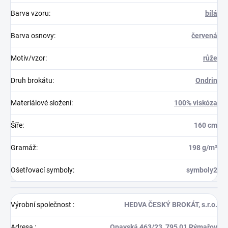
Barva vzoru
:
bílá
Barva osnovy
:
červená
Motiv/vzor
:
růže
Druh brokátu
:
Ondrin
Materiálové složení
:
100% viskóza
Šíře
:
160 cm
Gramáž
:
198 g/m²
Ošetřovací symboly
:
symboly2
Výrobní společnost
:
HEDVA ČESKÝ BROKÁT, s.r.o.
Adresa
:
Opavská 463/23, 795 01 Rýmařov