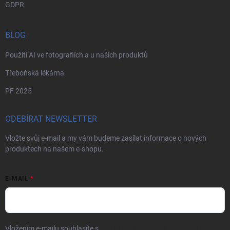
GDPR
BLOG
Použití AI ve fotografiích a u našich produktů
Třeboňská lékárna
PF 2025
ODEBÍRAT NEWSLETTER
Vložte svůj e-mail a my vám budeme zasílat informace o nových
produktech na našem e-shopu.
E-MAIL
Vložením e-mailu souhlasíte s
podmínkami ochrany osobních údajů