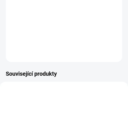
14.8.2026
−
+
Přidat do košíku
R6426/73 červená osnova - vínová/bílá
DETAILNÍ INFORMACE
ZEPTAT SE
HLÍDAT
Související produkty
PŘISKLADNĚNO
VZH000969
MH001012