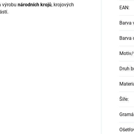
na výrobu
národních krojů
, krojových
EAN
:
částí.
Barva 
Barva 
Motiv/
Druh b
Materi
Šíře
:
Gramá
Ošetřo