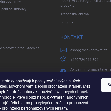
Použití AI ve fotografiích a u naš
dní podmínky
produktů
upení od smlouvy
Třeboňská lékárna
PF 2025
KONTAKT
ce o nových produktech na
eshop
@
hedvabrokat.cz
+420 724 211 894
Aktuální informace také n
facebooku
 stránky používají k poskytování svých služeb
/brokathedva
S
kies, abychom vám zlepšili procházení stránek. Mezi
zbytně nutné soubory k používání webových stránek,
sobních údajů
hedva_cesky_brokat
hnologie, které slouží např. k vytváření anonymních
ástrojů třetích stran pro vylepšení vašeho procházení
https://www.youtube.co
 pro inzerci personalizovaných reklam.