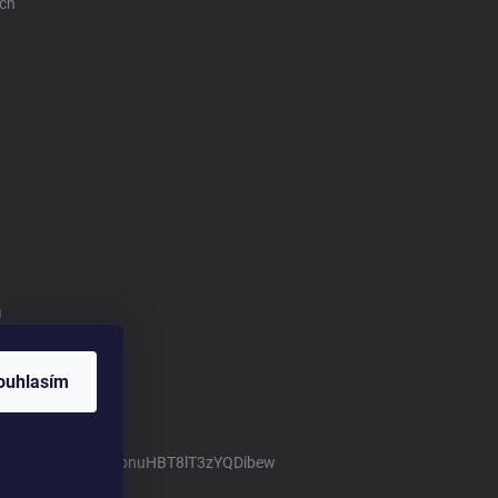
ich
a
ouhlasím
m/channel/UCTIUvbnuHBT8lT3zYQDibew