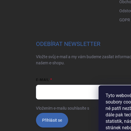
Obcho
Odsto
GDPR
ODEBÍRAT NEWSLETTER
Vložte svůj e-mail a my vám budeme zasílat informa
našem e-shopu.
E-MAIL
Tyto webové
soubory coo
ně patří ne
Vložením e-mailu souhlasíte s
podmínkami ochrany o
dále pak tec
Přihlásit se
statistik, n
stránek nebo