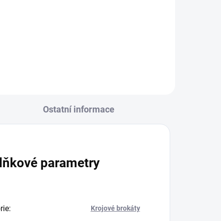
á
525 VSh R6414/r37 pastelová
í
osnova - růžováPro zachování
luxusního...
Ostatní informace
lňkové parametry
rie
:
Krojové brokáty