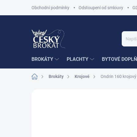
Přejít
Obchodní podmínky
Odstoupení od smlouvy
G
na
obsah
BROKÁTY
PLACHTY
BYTOVÉ DOPLŇ
Domů
Brokáty
Krojové
Ondrin 160 krojový
Neohodnoceno
Podrobnosti hodnoce