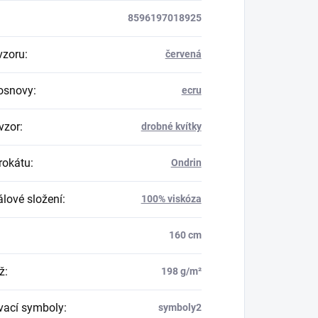
8596197018925
vzoru
:
červená
osnovy
:
ecru
vzor
:
drobné kvítky
rokátu
:
Ondrin
álové složení
:
100% viskóza
160 cm
ž
:
198 g/m²
vací symboly
:
symboly2