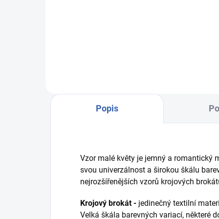
osnova - růžová/červená
525
osn
zach
Popis
Po
Vzor malé květy je jemný a romantický m
svou univerzálnost a širokou škálu barev
nejrozšířenějších vzorů krojových brokát
Krojový brokát -
jedinečný textilní mate
Velká škála barevných variací, některé