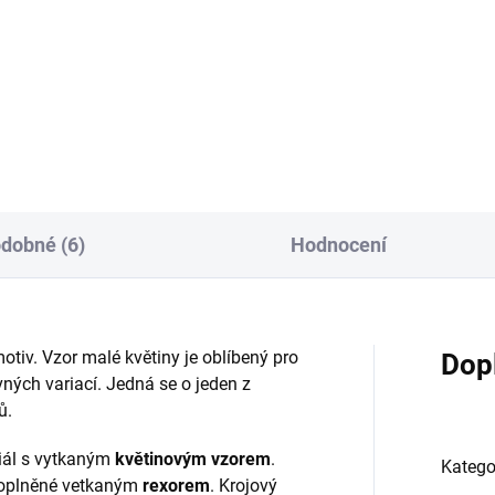
 VSh R6417/r23 pastelová
525 VSh R6414/r15 pastelov
ova - červená/vínováPro
osnova - modráPro zachován
ování...
luxusního...
dobné (6)
Hodnocení
otiv. Vzor malé květiny je oblíbený pro
Dop
ných variací. Jedná se o jeden z
ů.
riál s vytkaným
květinovým vzorem
.
Katego
 doplněné vetkaným
rexorem
. Krojový