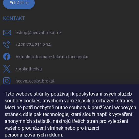
Přihlásit se
KONTAKT
eshop
@
hedvabrokat.cz
+420 724 211 894
Aktuální informace také na facebooku
/brokathedva
hedva_cesky_brokat
https://www.youtube.com/channel/UCTIUvbnuHBT8lT3zYQDib
Tyto webové stránky používají k poskytování svých služeb
soubory cookies, abychom vám zlepšili procházení stránek.
Mezi ně patří nezbytně nutné soubory k používání webových
stránek, dále pak technologie, které slouží např. k vytváření
anonymních statistik, nástrojů třetích stran pro vylepšení
Copyright 2026
Hedva ČESKÝ BROKÁT
. Všechna práva vyhrazena.
Upravit
vašeho procházení stránek nebo pro inzerci
nastavení cookies
personalizovaných reklam.
Vytvořil Shoptet