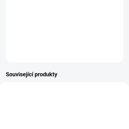
14.8.2026
−
+
Přidat do košíku
20406/718 červená osnova - šedá/režná
DETAILNÍ INFORMACE
ZEPTAT SE
HLÍDAT
Související produkty
VZH000214
M0001260