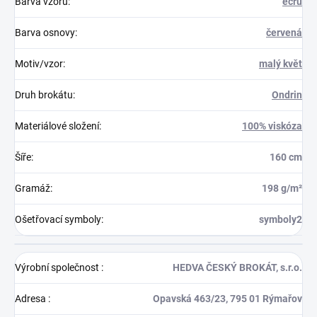
Barva vzoru
:
ecru
Barva osnovy
:
červená
Motiv/vzor
:
malý květ
Druh brokátu
:
Ondrin
Materiálové složení
:
100% viskóza
Šíře
:
160 cm
Gramáž
:
198 g/m²
Ošetřovací symboly
:
symboly2
Výrobní společnost
:
HEDVA ČESKÝ BROKÁT, s.r.o.
Adresa
:
Opavská 463/23, 795 01 Rýmařov