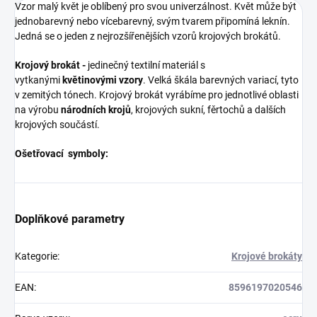
Vzor malý květ je oblíbený pro svou univerzálnost. Květ může být
jednobarevný nebo vícebarevný, svým tvarem připomíná leknín.
Jedná se o jeden z nejrozšířenějších vzorů krojových brokátů.
Krojový brokát -
jedinečný textilní materiál s
vytkanými
květinovými vzory
. Velká škála barevných variací, tyto
v zemitých tónech. Krojový brokát vyrábíme pro jednotlivé oblasti
na výrobu
národních krojů
, krojových sukní, fěrtochů a dalších
krojových součástí.
Ošetřovací symboly:
Doplňkové parametry
Kategorie
:
Krojové brokáty
EAN
:
8596197020546