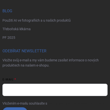
BLOG
Použití AI ve fotografiích a u našich produktů
Třeboňská lékárna
PF 2025
ODEBÍRAT NEWSLETTER
Vložte svůj e-mail a my vám budeme zasílat informace o nových
produktech na našem e-shopu.
E-MAIL
Vložením e-mailu souhlasíte s
podmínkami ochrany osobních údajů