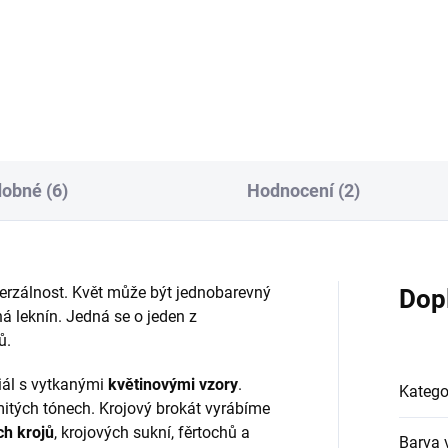
06/114 hnědá osnova -
20406/289 černá osnova - še
dá/růžový rexes
černá
obné (6)
Hodnocení (2)
verzálnost. Květ může být jednobarevný
Dop
á leknín. Jedná se o jeden z
ů.
riál s vytkanými
květinovými vzory
.
Katego
emitých tónech. Krojový brokát vyrábíme
ch krojů
, krojových sukní, fěrtochů a
Barva 