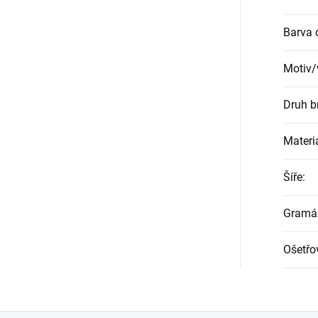
Barva 
Motiv/
Druh b
Materi
Šíře
:
Gramá
Ošetřo