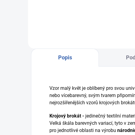
204
vínová osnova - modrá/světle
hně
modrá
Popis
Pod
Vzor malý květ je oblíbený pro svou uni
nebo vícebarevný, svým tvarem připomín
nejrozšířenějších vzorů krojových brokát
Krojový brokát -
jedinečný textilní mate
Velká škála barevných variací, tyto v z
pro jednotlivé oblasti na výrobu
národní