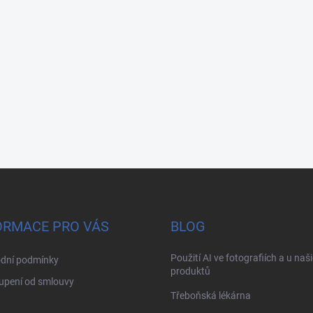
ORMACE PRO VÁS
BLOG
Použití AI ve fotografiích a u naš
dní podmínky
produktů
upení od smlouvy
Třeboňská lékárna