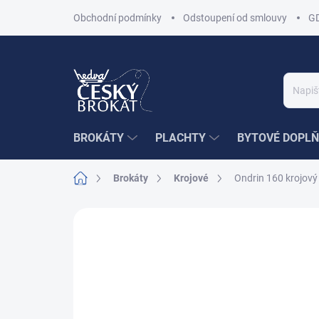
Přejít
Obchodní podmínky
Odstoupení od smlouvy
G
na
obsah
BROKÁTY
PLACHTY
BYTOVÉ DOPLŇ
Domů
Brokáty
Krojové
Ondrin 160 krojový
2 hodnocení
Podrobnosti hodnocení