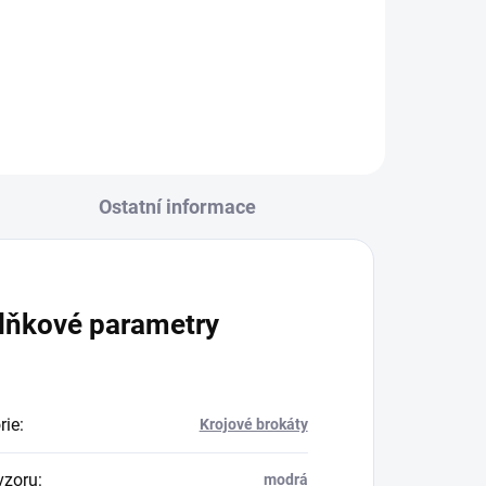
dá/
20406/93010 bílá osnova - bílá
Ostatní informace
lňkové parametry
rie
:
Krojové brokáty
vzoru
:
modrá