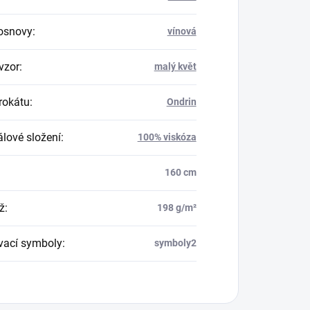
osnovy
:
vínová
vzor
:
malý květ
rokátu
:
Ondrin
álové složení
:
100% viskóza
160 cm
ž
:
198 g/m²
vací symboly
:
symboly2