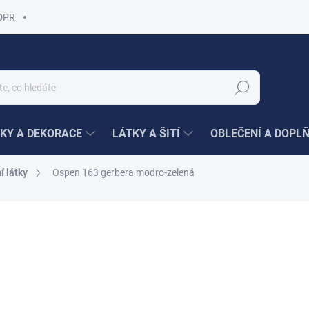
DPR
Hledat
KY A DEKORACE
LÁTKY A ŠITÍ
OBLEČENÍ A DOPL
í látky
Ospen 163 gerbera modro-zelená
ní
189 Kč
/ m
Měrná
189 Kč / 1 m
cena:
SKLADEM
(38,7 M)
MŮŽEME DORUČIT DO:
12.8.2