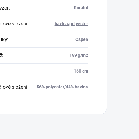
vzor
:
florální
álové složení
:
bavlna/polyester
átky
:
Ospen
ž
:
189 g/m2
160 cm
álové složení
:
56% polyester/44% bavlna