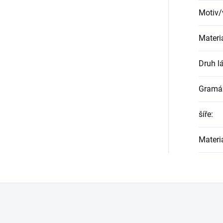
Motiv/
Materi
Druh l
Gramá
šíře
:
Materi