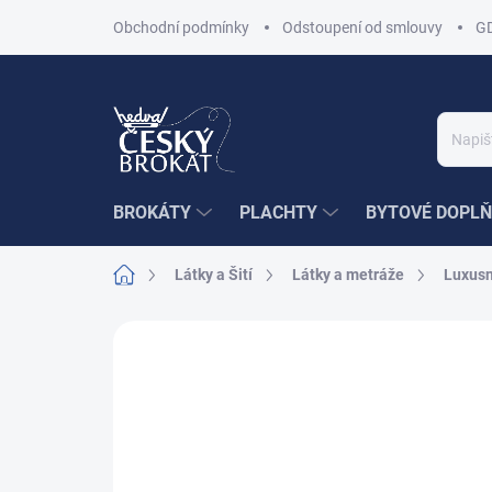
Přejít
Obchodní podmínky
Odstoupení od smlouvy
G
na
obsah
BROKÁTY
PLACHTY
BYTOVÉ DOPLŇ
Domů
Látky a Šití
Látky a metráže
Luxusn
Neohodnoceno
Podrobnosti hodnoce