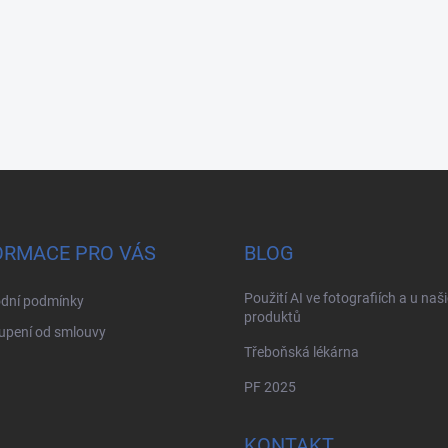
ORMACE PRO VÁS
BLOG
Použití AI ve fotografiích a u naš
dní podmínky
produktů
upení od smlouvy
Třeboňská lékárna
PF 2025
KONTAKT