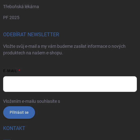
Třeboňská lékárna
PF 2025
ODEBÍRAT NEWSLETTER
Vložte svůj e-mail a my vám budeme zasílat informace o nových
produktech na našem e-shopu.
E-MAIL
Vložením e-mailu souhlasíte s
podmínkami ochrany osobních údajů
Přihlásit se
KONTAKT