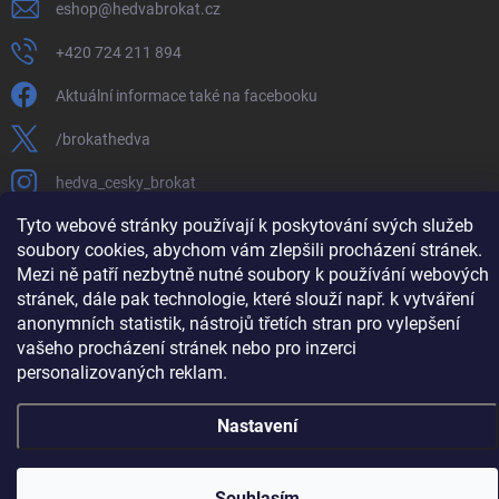
eshop
@
hedvabrokat.cz
+420 724 211 894
Aktuální informace také na facebooku
/brokathedva
hedva_cesky_brokat
Tyto webové stránky používají k poskytování svých služeb
https://www.youtube.com/channel/UCTIUvbnuHBT8lT3zYQDib
soubory cookies, abychom vám zlepšili procházení stránek.
Mezi ně patří nezbytně nutné soubory k používání webových
stránek, dále pak technologie, které slouží např. k vytváření
anonymních statistik, nástrojů třetích stran pro vylepšení
Copyright 2026
Hedva ČESKÝ BROKÁT
. Všechna práva vyhrazena.
Upravit
vašeho procházení stránek nebo pro inzerci
nastavení cookies
personalizovaných reklam.
Vytvořil Shoptet
Nastavení
Souhlasím