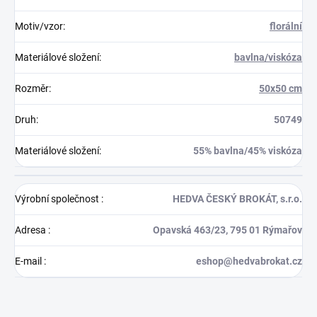
Motiv/vzor
:
florální
Materiálové složení
:
bavlna/viskóza
Rozměr
:
50x50 cm
Druh
:
50749
Materiálové složení
:
55% bavlna/45% viskóza
Výrobní společnost
:
HEDVA ČESKÝ BROKÁT, s.r.o.
Adresa
:
Opavská 463/23, 795 01 Rýmařov
E-mail
:
eshop@hedvabrokat.cz