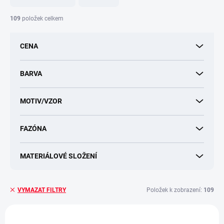
n
í
109
položek celkem
p
r
CENA
o
d
u
BARVA
k
t
MOTIV/VZOR
ů
FAZÓNA
MATERIÁLOVÉ SLOŽENÍ
Položek k zobrazení:
109
VYMAZAT FILTRY
V
ý