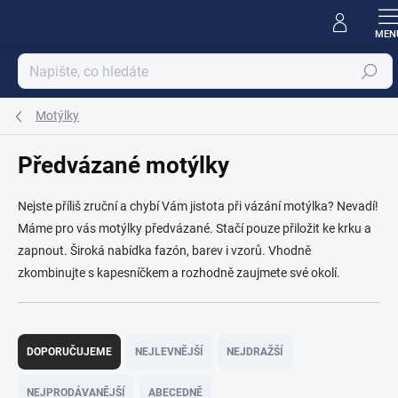
Přejít
na
obsah
Hledat
Motýlky
Předvázané motýlky
Nejste příliš zruční a chybí Vám jistota při vázání motýlka? Nevadí!
Máme pro vás motýlky předvázané. Stačí pouze přiložit ke krku a
zapnout. Široká nabídka fazón, barev i vzorů. Vhodně
zkombinujte s kapesníčkem a rozhodně zaujmete své okolí.
Ř
a
DOPORUČUJEME
NEJLEVNĚJŠÍ
NEJDRAŽŠÍ
z
e
NEJPRODÁVANĚJŠÍ
ABECEDNĚ