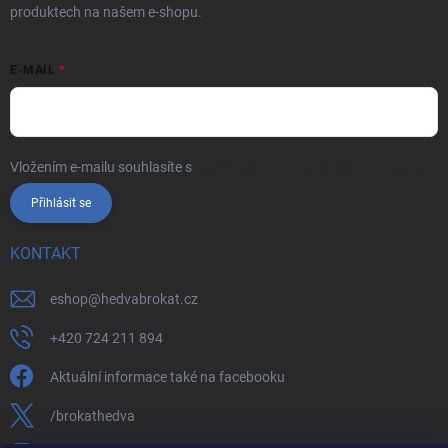
produktech na našem e-shopu.
E-MAIL
Vložením e-mailu souhlasíte s
podmínkami ochrany osobních údajů
Přihlásit se
KONTAKT
eshop
@
hedvabrokat.cz
+420 724 211 894
Aktuální informace také na facebooku
/brokathedva