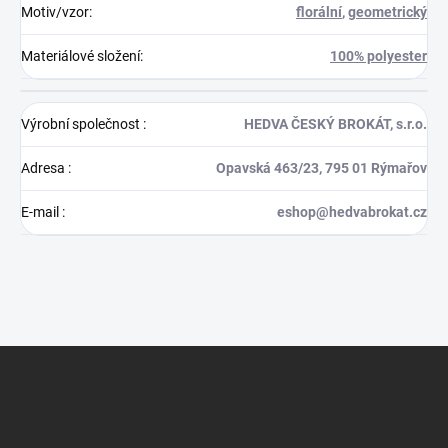
Motiv/vzor
:
florální
,
geometrický
Materiálové složení
:
100% polyester
Výrobní společnost
:
HEDVA ČESKÝ BROKÁT, s.r.o.
Adresa
:
Opavská 463/23, 795 01 Rýmařov
E-mail
:
eshop@hedvabrokat.cz
Z
á
p
a
t