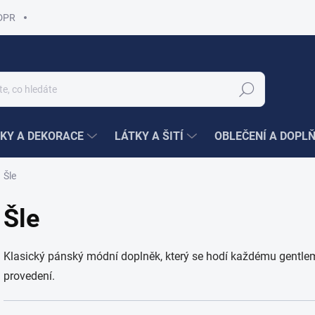
DPR
Hledat
KY A DEKORACE
LÁTKY A ŠITÍ
OBLEČENÍ A DOPL
Šle
Šle
Klasický pánský módní doplněk, který se hodí každému gentlem
provedení.