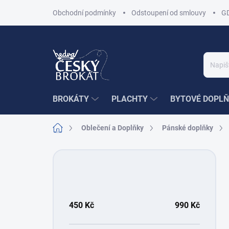
Přejít
Obchodní podmínky
Odstoupení od smlouvy
G
na
obsah
BROKÁTY
PLACHTY
BYTOVÉ DOPLŇ
Domů
Oblečení a Doplňky
Pánské doplňky
P
o
s
t
r
450
Kč
990
Kč
a
n