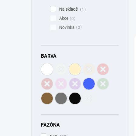
n
í
Na skladě
1
p
Akce
0
a
Novinka
0
n
e
l
BARVA
FAZÓNA