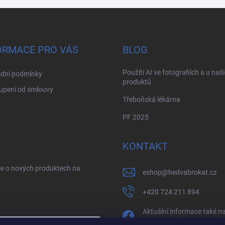
ORMACE PRO VÁS
BLOG
Použití AI ve fotografiích a u naš
dní podmínky
produktů
upení od smlouvy
Třeboňská lékárna
PF 2025
KONTAKT
ce o nových produktech na
eshop
@
hedvabrokat.cz
+420 724 211 894
Aktuální informace také n
facebooku