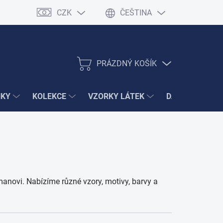
CZK
ČEŠTINA
PRÁZDNÝ KOŠÍK
NÁKUPNÍ
KOŠÍK
ŇKY
KOLEKCE
VZORKY LÁTEK
DÁRKY
VÝ
anovi. Nabízíme různé vzory, motivy, barvy a