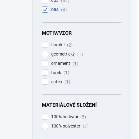
053
32
054
6
MOTIV/VZOR
florální
2
geometrický
1
ornament
1
turek
1
satén
1
MATERIÁLOVÉ SLOŽENÍ
100% hedvábí
5
100% polyester
1