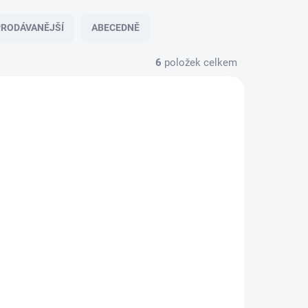
RODÁVANĚJŠÍ
ABECEDNĚ
6
položek celkem
9400186
59400178
KLADEM
NA DOTAZ
(1 KS)
Šle pánské s poutky
tky
ČH 054 turek
jka
modrá/hnědá
990 Kč