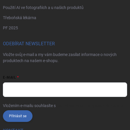
Použití AI ve fotografiích a u našich produktů
Třeboňská lékárna
PF 2025
ODEBÍRAT NEWSLETTER
Vložte svůj e-mail a my vám budeme zasílat informace o nových
produktech na našem e-shopu.
E-MAIL
Vložením e-mailu souhlasíte s
podmínkami ochrany osobních údajů
Přihlásit se