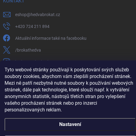
KONTAKT
eshop
@
hedvabrokat.cz
+420 724 211 894
Aktuální informace také na facebooku
/brokathedva
hedva_cesky_brokat
Tyto webové stránky používají k poskytování svých služeb
https://www.youtube.com/channel/UCTIUvbnuHBT8lT3zYQDib
soubory cookies, abychom vám zlepšili procházení stránek.
Mezi ně patří nezbytně nutné soubory k používání webových
stránek, dále pak technologie, které slouží např. k vytváření
anonymních statistik, nástrojů třetích stran pro vylepšení
vašeho procházení stránek nebo pro inzerci
Copyright 2026
Hedva ČESKÝ BROKÁT
. Všechna práva vyhrazena.
Upravit
nastavení cookies
personalizovaných reklam.
Vytvořil Shoptet
Nastavení