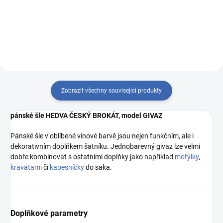
700 45319 34793/6
Zobrazit všechny související produkty
pánské šle HEDVA ČESKÝ BROKÁT, model GIVAZ
Pánské šle v oblíbené vínové barvě jsou nejen funkčním, ale i
dekorativním doplňkem šatníku. Jednobarevný givaz lze velmi
dobře kombinovat s ostatními doplňky jako například
motýlky
,
kravatami
či
kapesníčky
do saka.
Doplňkové parametry