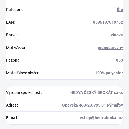
Kategorie
:
Šle
EAN
:
8596197010752
Barva
:
vínová
Motiv/vzor
:
jednobarevný
Fazóna
:
053
Materiálové složení
:
100% polyester
Výrobní společnost
:
HEDVA ČESKÝ BROKÁT, s.r.o.
Adresa
:
Opavská 463/23, 795 01 Rýmařov
E-mail
:
eshop@hedvabrokat.cz