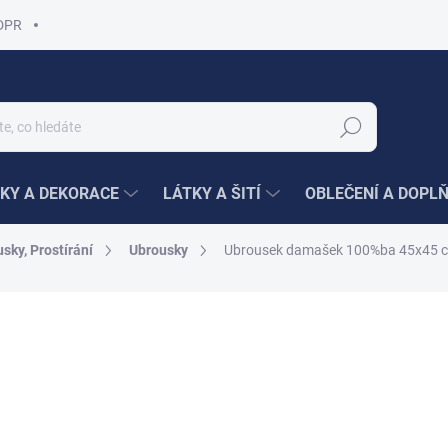
DPR
Hledat
KY A DEKORACE
LÁTKY A ŠITÍ
OBLEČENÍ A DOPL
sky, Prostírání
Ubrousky
Ubrousek damašek 100%ba 45x45 c
ní
149 Kč
/ ks
Měrná
cena:
ZVOLTE VARIANTU
BAREVNÁ VARIANTA