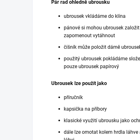
Pár rad ohledně ubrousku
ubrousek vkládáme do klína
pánové si mohou ubrousek založit 
zapomenout vytáhnout
číšník může položit dámě ubrousek
použitý ubrousek pokládáme složený 
pouze ubrousek papírový
Ubrousek lze použít jako
příručník
kapsička na příbory
klasické využití ubrousku jako och
dále lze omotat kolem hrdla láhve 
láhvi