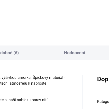
ete obdarovat své
tebčany drobným dárečkem a
e jak jej...
dobné (6)
Hodnocení
výšivkou amorka. Špičkový materiál -
Dop
eční atmosféru k naprosté
te si naši nabídku barev nití.
Katego