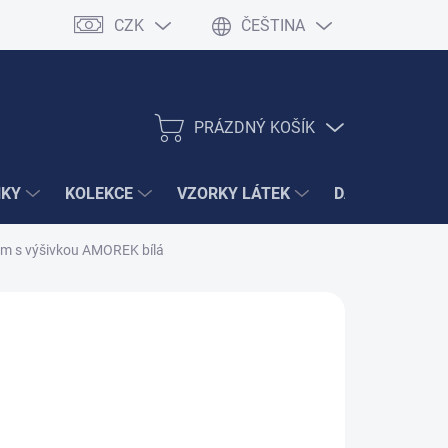
CZK
ČEŠTINA
PRÁZDNÝ KOŠÍK
NÁKUPNÍ
KOŠÍK
ŇKY
KOLEKCE
VZORKY LÁTEK
DÁRKY
VÝ
m s výšivkou AMOREK bílá