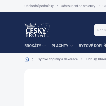
Přejít
Obchodní podmínky
Odstoupení od smlouvy
G
na
obsah
BROKÁTY
PLACHTY
BYTOVÉ DOPLŇ
Domů
Bytové doplňky a dekorace
Ubrusy, Ubrou
Neohodnoceno
Podrobnosti hodnoce