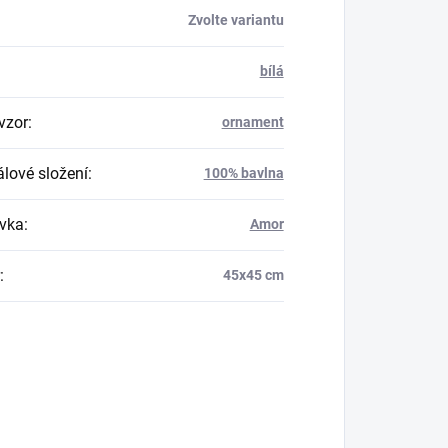
Zvolte variantu
bílá
vzor
:
ornament
álové složení
:
100% bavlna
vka
:
Amor
:
45x45 cm