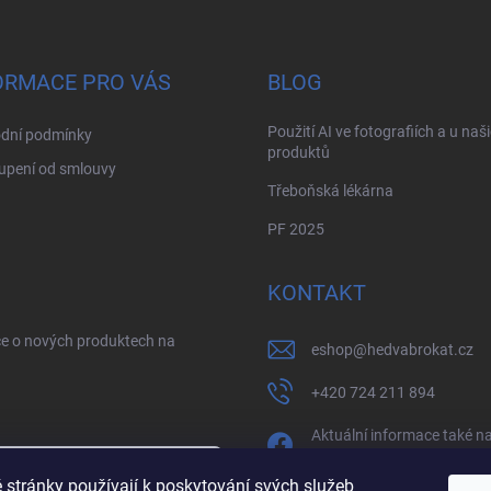
ORMACE PRO VÁS
BLOG
Použití AI ve fotografiích a u naš
dní podmínky
produktů
upení od smlouvy
Třeboňská lékárna
PF 2025
KONTAKT
ce o nových produktech na
eshop
@
hedvabrokat.cz
+420 724 211 894
Aktuální informace také n
facebooku
 stránky používají k poskytování svých služeb