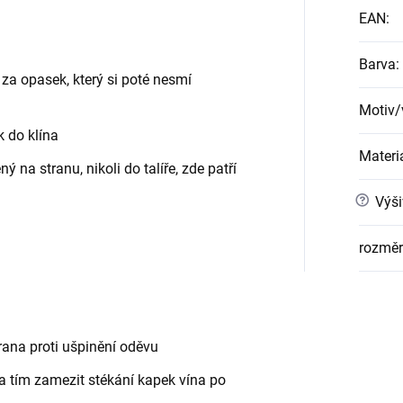
EAN
:
Barva
:
za opasek, který si poté nesmí
Motiv/
 do klína
Materi
na stranu, nikoli do talíře, zde patří
?
Výši
rozměr
rana proti ušpinění oděvu
a tím zamezit stékání kapek vína po