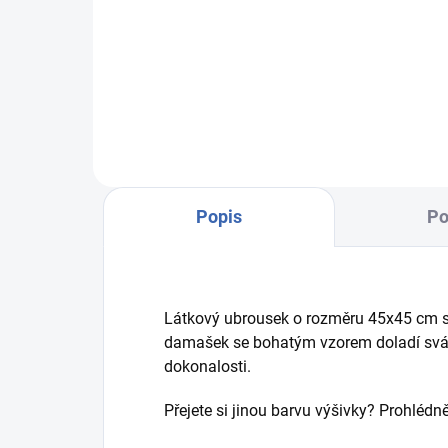
Přáli byste si mašli na polštářku v
Chc
barvě vaší svatby? Prohlédněte...
sva
nevít
Popis
Po
Látkový ubrousek o rozměru 45x45 cm s 
damašek se bohatým vzorem doladí svát
dokonalosti.
Přejete si jinou barvu výšivky? Prohlédně