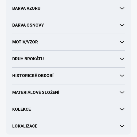
d
u
BARVA VZORU
k
t
BARVA OSNOVY
ů
MOTIV/VZOR
DRUH BROKÁTU
HISTORICKÉ OBDOBÍ
MATERIÁLOVÉ SLOŽENÍ
KOLEKCE
LOKALIZACE