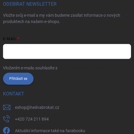
ODEBÍRAT NEWSLETTER
Vložte svůj e-mail a my vám budeme zasílat informace o nových
produktech na našem e-shopu.
E-MAIL
Vložením e-mailu souhlasíte s
podmínkami ochrany osobních údajů
Přihlásit se
KONTAKT
eshop
@
hedvabrokat.cz
+420 724 211 894
Aktuální informace také na facebooku