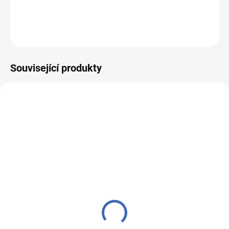
DETAILNÍ INFORMACE
ZEPTAT SE
HLÍDAT
Související produkty
27600107
27600102
SKLADEM
SKLADEM
(2 KS)
(5 KS)
Ubrus Odasan 70x70
Ubrus Odasan 70x70
TISK merry christmas
TISK srdce/vločka
149 Kč
249 Kč