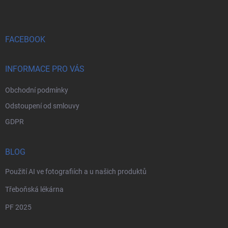
p
a
t
í
FACEBOOK
INFORMACE PRO VÁS
Obchodní podmínky
Odstoupení od smlouvy
GDPR
BLOG
Použití AI ve fotografiích a u našich produktů
Třeboňská lékárna
PF 2025