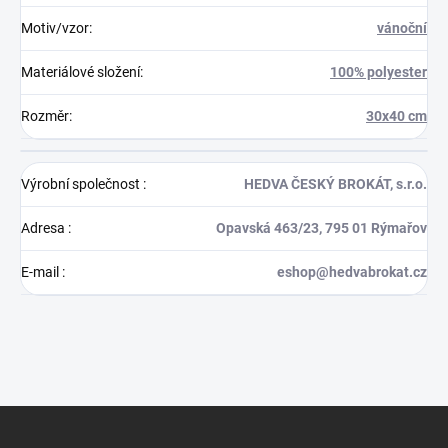
Motiv/vzor
:
vánoční
Materiálové složení
:
100% polyester
Rozměr
:
30x40 cm
Výrobní společnost
:
HEDVA ČESKÝ BROKÁT, s.r.o.
Adresa
:
Opavská 463/23, 795 01 Rýmařov
E-mail
:
eshop@hedvabrokat.cz
Z
á