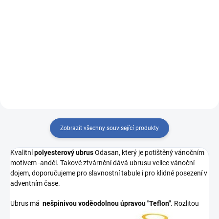
Měrná
Měrná
149 Kč / 1 ks
249 Kč / 1 ks
cena:
cena:
Detail
Detail
Odaska R4645 bílá/ tisk merry
hladká bílá/tisk srdíčko modrá
christmas
Zobrazit všechny související produkty
Kvalitní
polyesterový ubrus
Odasan, který je potištěný vánočním
motivem -anděl. Takové ztvárnění dává ubrusu velice vánoční
dojem, doporučujeme pro slavnostní tabule i pro klidné posezení v
adventním čase.
Ubrus má
nešpinivou voděodolnou úpravou "Teflon"
. Rozlitou