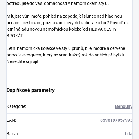
potřebujete do vaší domácnosti v námořnickém stylu.
Milujete vůni moře, pohled na zapadající slunce nad hladinou
oceánu, cestování, poznávání nových tradicí a kultur? Přivoďte si
letní náladu novou námořnickou kolekcí od HEDVA ČESKÝ
BROKÁT.
Letní námořnická kolekce ve stylu pruhů, bílé, modré a červené
barvy je evergreen, který se vrací každý rok do našich příbytků.
Nenechte si ji ujít.
Doplňkové parametry
Kategorie
:
Běhouny
EAN
:
8596197057993
Barva
:
bílá