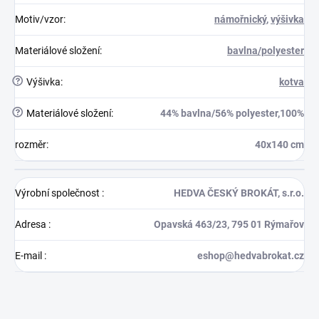
Motiv/vzor
:
námořnický
,
výšivka
Materiálové složení
:
bavlna/polyester
?
Výšivka
:
kotva
?
Materiálové složení
:
44% bavlna/56% polyester,100%
rozměr
:
40x140 cm
Výrobní společnost
:
HEDVA ČESKÝ BROKÁT, s.r.o.
Adresa
:
Opavská 463/23, 795 01 Rýmařov
E-mail
:
eshop@hedvabrokat.cz