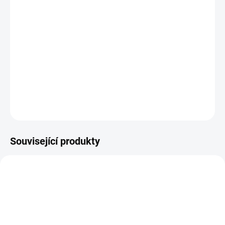
DORUČIT DO:
11.8.2026
−
+
Přidat do košíku
Ospen 210
DETAILNÍ INFORMACE
ZEPTAT SE
HLÍDAT
Související produkty
AKCE
71100366
57400114