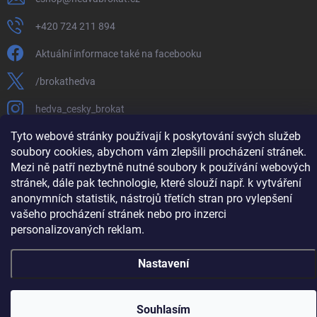
+420 724 211 894
Aktuální informace také na facebooku
/brokathedva
hedva_cesky_brokat
Tyto webové stránky používají k poskytování svých služeb
https://www.youtube.com/channel/UCTIUvbnuHBT8lT3zYQDib
soubory cookies, abychom vám zlepšili procházení stránek.
Mezi ně patří nezbytně nutné soubory k používání webových
stránek, dále pak technologie, které slouží např. k vytváření
anonymních statistik, nástrojů třetích stran pro vylepšení
Copyright 2026
Hedva ČESKÝ BROKÁT
. Všechna práva vyhrazena.
Upravit
vašeho procházení stránek nebo pro inzerci
nastavení cookies
personalizovaných reklam.
Vytvořil Shoptet
Nastavení
Souhlasím