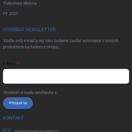
Třeboňská lékárna
PF 2025
ODEBÍRAT NEWSLETTER
Vložte svůj e-mail a my vám budeme zasílat informace o nových
produktech na našem e-shopu.
E-MAIL
Vložením e-mailu souhlasíte s
podmínkami ochrany osobních údajů
Přihlásit se
KONTAKT
eshop
@
hedvabrokat.cz