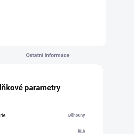
R6272
72
2...
Ostatní informace
lňkové parametry
rie
:
Běhouny
bílá