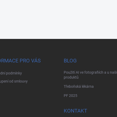
ORMACE PRO VÁS
BLOG
Použití AI ve fotografiích a u naš
dní podmínky
produktů
upení od smlouvy
Třeboňská lékárna
PF 2025
KONTAKT