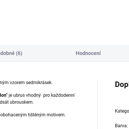
72
R6272 sedmikrásky bílá R62
sedmikrásky smetanová R627
dobné (6)
Hodnocení
ným vzorem sedmikrásek.
Dop
lon"
je ubrus vhodný pro každodenní
 odsát ubrouskem.
Katego
m obohaceným tištěným motivem.
Barva
: