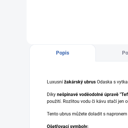
R6272
R62
Popis
Po
Luxusní
žakárský ubrus
Odaska s vytka
Díky
nešpinavé voděodolné úpravě "Tef
použití. Rozlitou vodu či kávu stačí jen
Tento ubrus můžete doladit s naprone
Ošetřovací symboly: