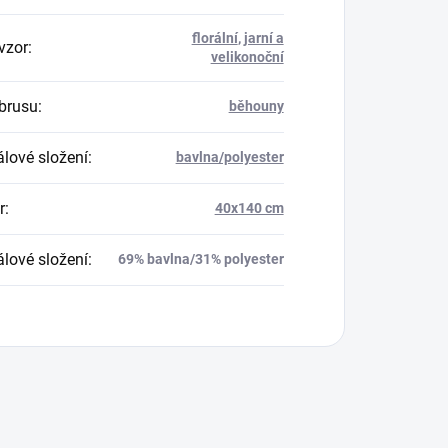
florální
,
jarní a
vzor
:
velikonoční
brusu
:
běhouny
álové složení
:
bavlna/polyester
r
:
40x140 cm
álové složení
:
69% bavlna/31% polyester