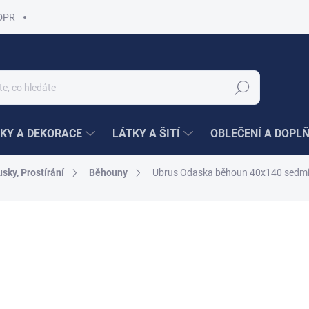
DPR
Hledat
KY A DEKORACE
LÁTKY A ŠITÍ
OBLEČENÍ A DOPL
sky, Prostírání
Běhouny
Ubrus Odaska běhoun 40x140 sedmik
ní
229 Kč
/ ks
Měrná
229 Kč / 1 ks
cena:
SKLADEM
(8 KS)
MŮŽEME DORUČIT DO:
13.8.2