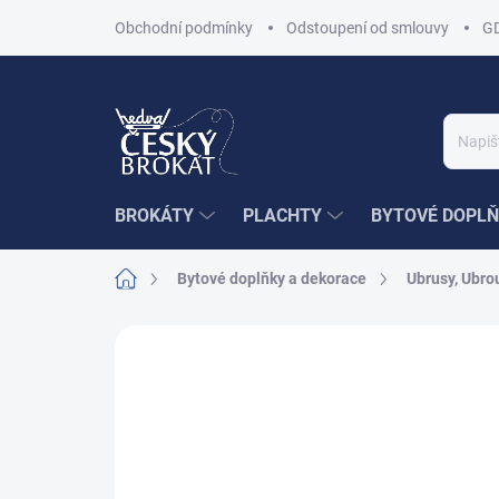
Přejít
Obchodní podmínky
Odstoupení od smlouvy
G
na
obsah
BROKÁTY
PLACHTY
BYTOVÉ DOPLŇ
Domů
Bytové doplňky a dekorace
Ubrusy, Ubrou
Neohodnoceno
Podrobnosti hodnoce