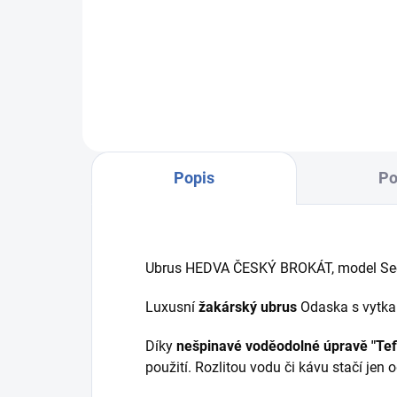
R4329
Orig
byli
Popis
Po
Ubrus HEDVA ČESKÝ BROKÁT, model Se
Luxusní
žakárský ubrus
Odaska s vytka
Díky
nešpinavé voděodolné úpravě "Tef
použití. Rozlitou vodu či kávu stačí jen