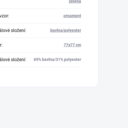
zelená
vzor
:
ornament
álové složení
:
bavlna/polyester
r
:
77x77 cm
álové složení
:
69% bavlna/31% polyester