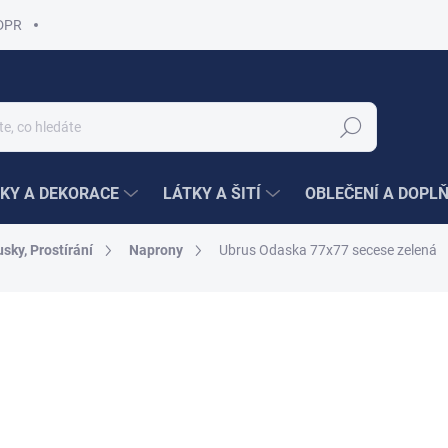
DPR
Hledat
KY A DEKORACE
LÁTKY A ŠITÍ
OBLEČENÍ A DOPL
sky, Prostírání
Naprony
Ubrus Odaska 77x77 secese zelená
ní
229 Kč
49 Kč
/
Měrná
49 Kč / 1 ks
cena:
SKLADEM
(1 KS)