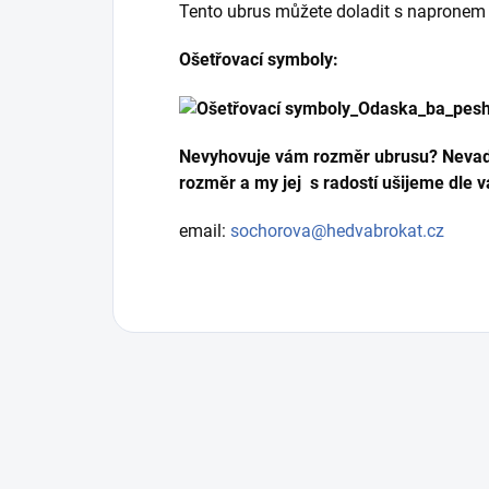
Tento ubrus můžete doladit s naprone
Ošetřovací symboly:
Nevyhovuje vám rozměr ubrusu? Nevad
rozměr a my jej s radostí ušijeme dle v
email:
sochorova@hedvabrokat.cz