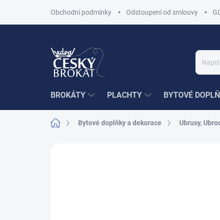
Přejít
Obchodní podmínky
Odstoupení od smlouvy
G
na
obsah
BROKÁTY
PLACHTY
BYTOVÉ DOPLŇ
Domů
Bytové doplňky a dekorace
Ubrusy, Ubrou
Neohodnoceno
Podrobnosti hodnoce
AKCE