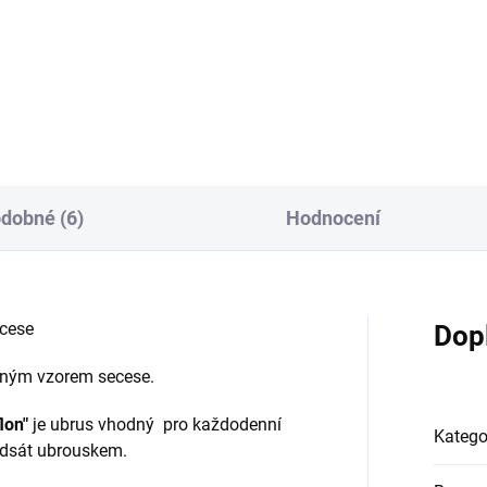
inální zástěra s vyšitou
nkou, z kolekce HERB, se...
dobné (6)
Hodnocení
cese
Dop
ným vzorem secese.
lon"
je ubrus vhodný pro každodenní
Katego
 odsát ubrouskem.