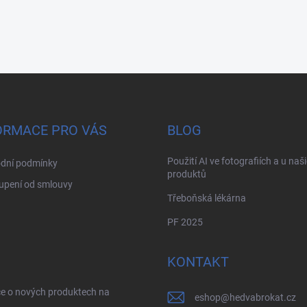
ORMACE PRO VÁS
BLOG
Použití AI ve fotografiích a u naš
dní podmínky
produktů
upení od smlouvy
Třeboňská lékárna
PF 2025
KONTAKT
ce o nových produktech na
eshop
@
hedvabrokat.cz