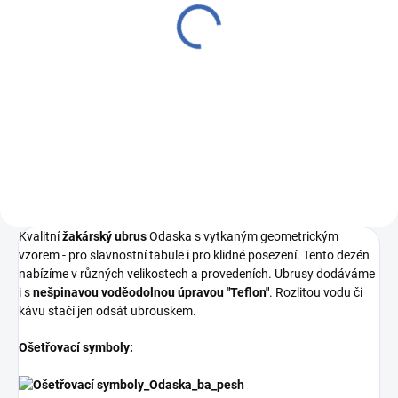
Kapsa na příbory odaska
set 2 ks gotika vínová
119 Kč
Měrná
5 950 Kč / 100 g
cena:
Do košíku
Kvalitní
žakárský ubrus
Odaska s vytkaným geometrickým
vzorem - pro slavnostní tabule i pro klidné posezení. Tento dezén
nabízíme v různých velikostech a provedeních. Ubrusy dodáváme
i s
nešpinavou voděodolnou úpravou "Teflon"
. Rozlitou vodu či
kávu stačí jen odsát ubrouskem.
Ošetřovací symboly: