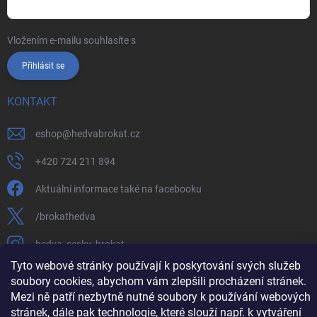
Vložením e-mailu souhlasíte s
podmínkami ochrany osobních údajů
Přihlásit se
KONTAKT
eshop
@
hedvabrokat.cz
+420 724 211 894
Aktuální informace také na facebooku
/brokathedva
hedva_cesky_brokat
Tyto webové stránky používají k poskytování svých služeb
https://www.youtube.com/channel/UCTIUvbnuHBT8lT3zYQDib
soubory cookies, abychom vám zlepšili procházení stránek.
Mezi ně patří nezbytně nutné soubory k používání webových
stránek, dále pak technologie, které slouží např. k vytváření