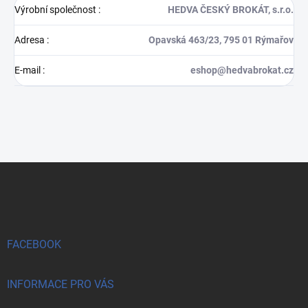
Výrobní společnost
:
HEDVA ČESKÝ BROKÁT, s.r.o.
Adresa
:
Opavská 463/23, 795 01 Rýmařov
E-mail
:
eshop@hedvabrokat.cz
Z
á
p
a
t
í
FACEBOOK
INFORMACE PRO VÁS