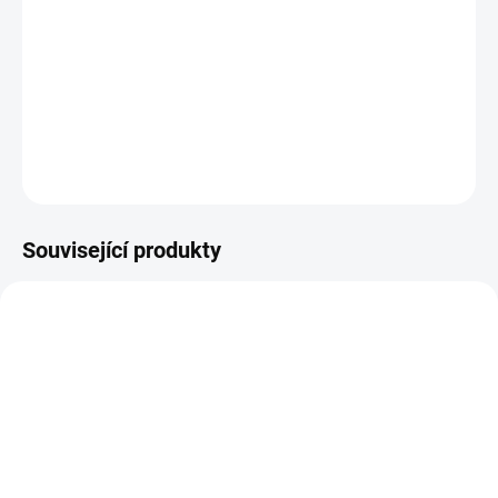
−
+
Přidat do košíku
R_6359
DETAILNÍ INFORMACE
ZEPTAT SE
HLÍDAT
Související produkty
27601284
SKLADEM
(4 KS)