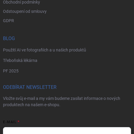
Obchodní podmínky
Odstoupení od smlouvy
GDPR
BLOG
Použití AI ve fotografiích a u našich produktů
Třeboňská lékárna
PF 2025
ODEBÍRAT NEWSLETTER
Vložte svůj e-mail a my vám budeme zasílat informace o nových
produktech na našem e-shopu.
E-MAIL