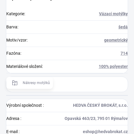
Kategorie
:
Vázací motýlky
Barva
:
šedá
Motiv/vzor
:
geometrický
Fazóna
:
714
Materiálové složení
:
100% polyester
Nákresy motýlků
Výrobní společnost
:
HEDVA ČESKÝ BROKÁT, s.r.o.
Adresa
:
Opavská 463/23, 795 01 Rýmařov
E-mail
:
eshop@hedvabrokat.cz