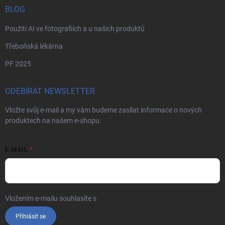
BLOG
Použití AI ve fotografiích a u našich produktů
Třeboňská lékárna
PF 2025
ODEBÍRAT NEWSLETTER
Vložte svůj e-mail a my vám budeme zasílat informace o nových
produktech na našem e-shopu.
E-MAIL
Vložením e-mailu souhlasíte s
podmínkami ochrany osobních údajů
Přihlásit se