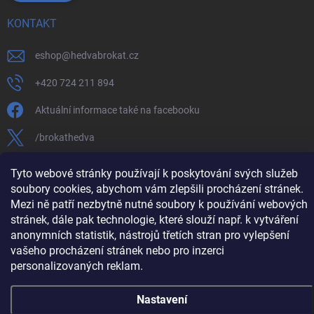
KONTAKT
eshop
@
hedvabrokat.cz
+420 724 211 894
Aktuální informace také na facebooku
/brokathedva
hedva_cesky_brokat
Tyto webové stránky používají k poskytování svých služeb
soubory cookies, abychom vám zlepšili procházení stránek.
https://www.youtube.com/channel/UCTIUvbnuHBT8lT3zYQDib
Mezi ně patří nezbytně nutné soubory k používání webových
stránek, dále pak technologie, které slouží např. k vytváření
anonymních statistik, nástrojů třetích stran pro vylepšení
vašeho procházení stránek nebo pro inzerci
Copyright 2026
Hedva ČESKÝ BROKÁT
. Všechna práva vyhrazena.
Upravit
personalizovaných reklam.
nastavení cookies
Vytvořil Shoptet
Nastavení