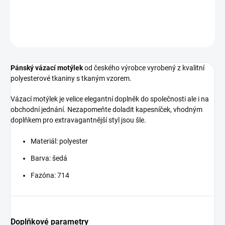
DETAILNÍ INFORMACE
ZEPTAT SE
HLÍDAT
Pánský vázací motýlek
od českého výrobce vyrobený z kvalitní
polyesterové tkaniny s tkaným vzorem.
Vázací motýlek je velice elegantní doplněk do společnosti ale i na
obchodní jednání. Nezapomeňte doladit kapesníček, vhodným
doplňkem pro extravagantnější styl jsou šle.
Materiál: polyester
Barva: šedá
Fazóna: 714
Doplňkové parametry