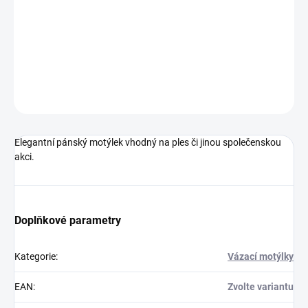
−
+
Přidat do košíku
DETAILNÍ INFORMACE
ZEPTAT SE
HLÍDAT
Elegantní pánský motýlek vhodný na ples či jinou společenskou
akci.
Doplňkové parametry
Kategorie
:
Vázací motýlky
EAN
:
Zvolte variantu