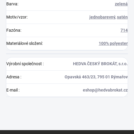
Barva
:
zelená
Motiv/vzor
:
jednobarevný
,
satén
Fazóna
:
714
Materiálové složení
:
100% polyester
Výrobní společnost
:
HEDVA ČESKÝ BROKÁT, s.r.o.
Adresa
:
Opavská 463/23, 795 01 Rýmařov
E-mail
:
eshop@hedvabrokat.cz
Z