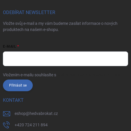
ODEBÍRAT NEWSLETTER
Vložte svůj e-mail a my vám budeme zasílat informace o nových
produktech na našem e-shopu.
E-MAIL
Vložením e-mailu souhlasíte s
podmínkami ochrany osobních údajů
Přihlásit se
KONTAKT
eshop
@
hedvabrokat.cz
+420 724 211 894