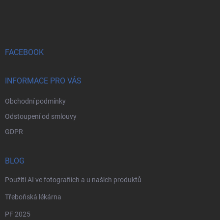
á
p
a
t
í
FACEBOOK
INFORMACE PRO VÁS
Obchodní podmínky
Odstoupení od smlouvy
GDPR
BLOG
Použití AI ve fotografiích a u našich produktů
Třeboňská lékárna
PF 2025