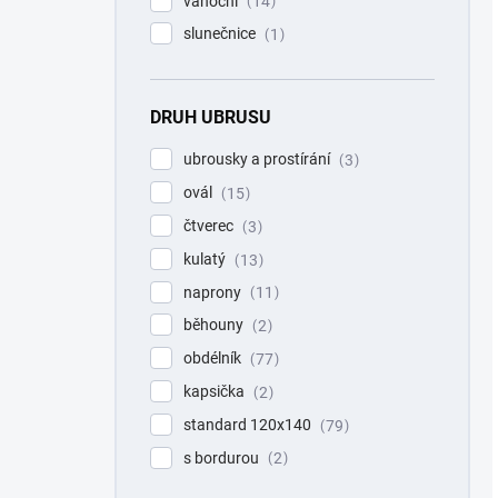
vánoční
14
slunečnice
1
DRUH UBRUSU
ubrousky a prostírání
3
ovál
15
čtverec
3
kulatý
13
naprony
11
běhouny
2
obdélník
77
kapsička
2
standard 120x140
79
s bordurou
2