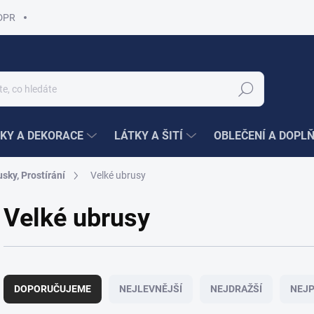
DPR
Hledat
KY A DEKORACE
LÁTKY A ŠITÍ
OBLEČENÍ A DOPL
sky, Prostírání
Velké ubrusy
Velké ubrusy
Ř
a
DOPORUČUJEME
NEJLEVNĚJŠÍ
NEJDRAŽŠÍ
NEJP
z