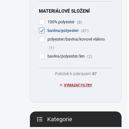
MATERIÁLOVÉ SLOŽENÍ
100% polyester
8
bavlna/polyester
87
polyester/bavlna/kovové vlákno
1
bavlna/polyester/len
2
Položek k zobrazení:
87
VYMAZAT FILTRY
Kategorie
Přeskočit
kategorie