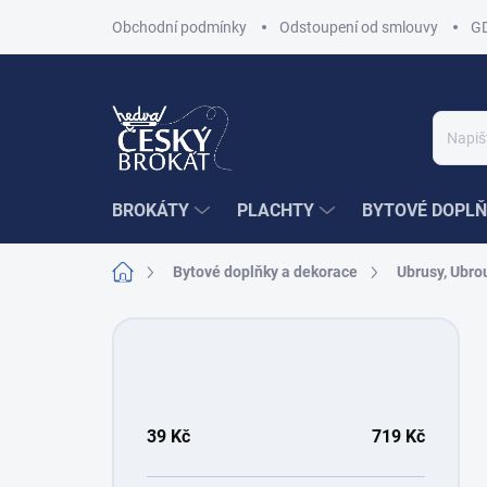
Přejít
Obchodní podmínky
Odstoupení od smlouvy
G
na
obsah
BROKÁTY
PLACHTY
BYTOVÉ DOPLŇ
Domů
Bytové doplňky a dekorace
Ubrusy, Ubrou
P
o
s
t
r
39
Kč
719
Kč
a
n