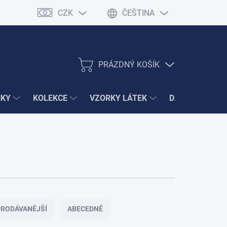
CZK
ČEŠTINA
PRÁZDNÝ KOŠÍK
NÁKUPNÍ
KOŠÍK
ŇKY
KOLEKCE
VZORKY LÁTEK
DÁRKY
VÝ
RODÁVANĚJŠÍ
ABECEDNĚ