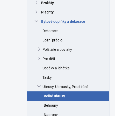
Brokáty
Plachty
Bytové doplňky a dekorace
Dekorace
Ložní prádlo
Polštáře a povlaky
Pro děti
Sedáky a lehátka
Tašky
Ubrusy, Ubrousky, Prostírání
Velké ubrusy
Běhouny
Naprony