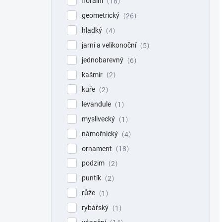
florální
18
geometrický
26
hladký
4
jarní a velikonoční
5
jednobarevný
6
kašmír
2
kuře
2
levandule
1
myslivecký
1
námořnický
4
ornament
18
podzim
2
puntík
2
růže
1
rybářský
1