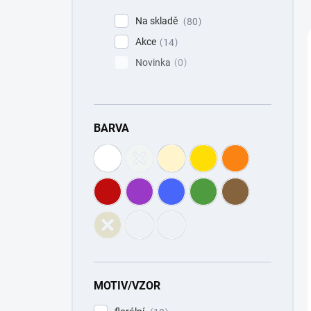
n
í
Na skladě
80
p
Akce
14
a
Novinka
0
n
e
l
BARVA
MOTIV/VZOR