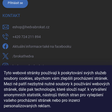
Přihlásit se
KONTAKT
eshop
@
hedvabrokat.cz
+420 724 211 894
Aktuální informace také na facebooku
/brokathedva
hedva_cesky_brokat
Tyto webové stránky používají k poskytování svých služeb
https://www.youtube.com/channel/UCTIUvbnuHBT8lT3zYQDib
soubory cookies, abychom vám zlepšili procházení stránek.
Mezi ně patří nezbytně nutné soubory k používání webových
stránek, dále pak technologie, které slouží např. k vytváření
anonymních statistik, nástrojů třetích stran pro vylepšení
Copyright 2026
Hedva ČESKÝ BROKÁT
. Všechna práva vyhrazena.
Upravit
vašeho procházení stránek nebo pro inzerci
nastavení cookies
personalizovaných reklam.
Vytvořil Shoptet