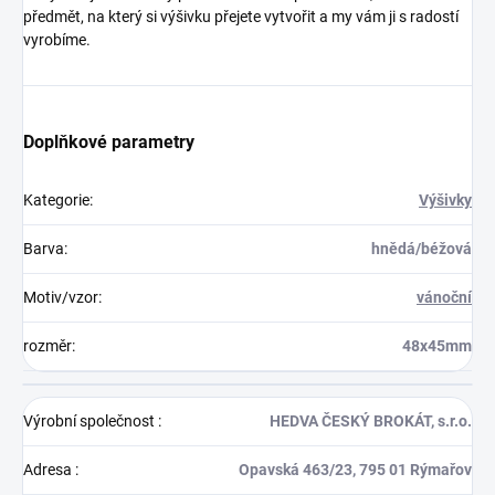
předmět, na který si výšivku přejete vytvořit a my vám ji s radostí
vyrobíme.
Doplňkové parametry
Kategorie
:
Výšivky
Barva
:
hnědá/béžová
Motiv/vzor
:
vánoční
rozměr
:
48x45mm
Výrobní společnost
:
HEDVA ČESKÝ BROKÁT, s.r.o.
Adresa
:
Opavská 463/23, 795 01 Rýmařov