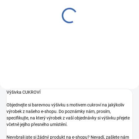
(3 KS)
(2 KS)
Zástěrka dětská s laclem
Chňapka kanafas srdce
a kapsou 100% ba
červená
výšivka CUKROVÍ
116 Kč
červená
229 Kč
Měrná
116 Kč / 1 ks
cena:
Měrná
229 Kč / 1 ks
Do košíku
cena:
Do košíku
Výšivka CUKROVÍ
Objednejte si barevnou výšivku s motivem cukroví na jakýkoliv
výrobek z našeho e-shopu. Do poznámky nám, prosím,
specifikujte, na který výrobek z vaší objednávky si výšivku přejete
včetně jejího přesného umístění.
Nevybrali jste si žádný produkt na e-shopu? Nevadí, zašlete nám