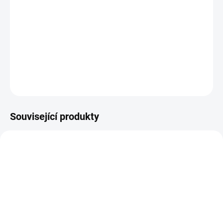
vyšijeme.
Velikost výšivky: 48x45 mm
V_148
DETAILNÍ INFORMACE
ZEPTAT SE
HLÍDAT
Související produkty
71100430
15376
SKLADEM
SKLADEM