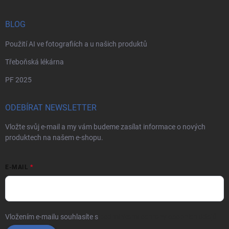
BLOG
Použití AI ve fotografiích a u našich produktů
Třeboňská lékárna
PF 2025
ODEBÍRAT NEWSLETTER
Vložte svůj e-mail a my vám budeme zasílat informace o nových
produktech na našem e-shopu.
E-MAIL
Vložením e-mailu souhlasíte s
podmínkami ochrany osobních údajů