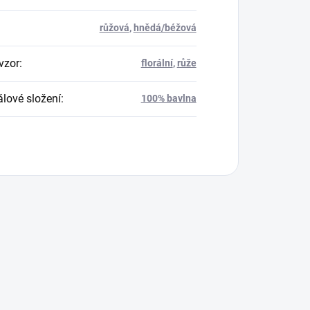
růžová
,
hnědá/béžová
vzor
:
florální
,
růže
álové složení
:
100% bavlna