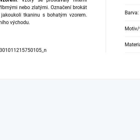
říbrnými nebo zlatými. Označení brokát
Barva
:
o jakoukoli tkaninu s bohatým vzorem.
dního východu.
Motiv/
Materi