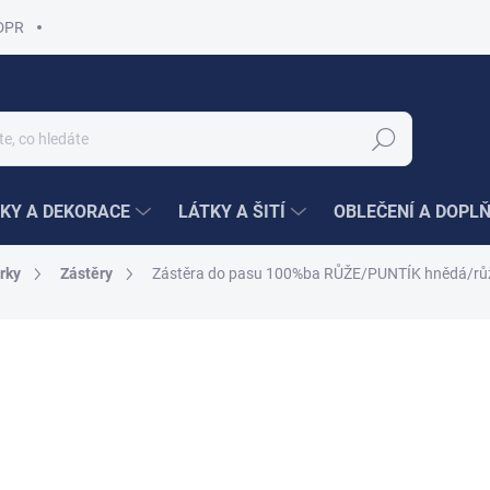
DPR
Hledat
KY A DEKORACE
LÁTKY A ŠITÍ
OBLEČENÍ A DOPL
rky
Zástěry
Zástěra do pasu 100%ba RŮŽE/PUNTÍK hnědá/rů
ní
249 Kč
159 K
Měrná
159 Kč / 1 ks
cena:
PRODEJ UKONČEN