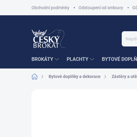
Přejít
Obchodní podmínky
Odstoupení od smlouvy
G
na
obsah
BROKÁTY
PLACHTY
BYTOVÉ DOPLŇ
Domů
Bytové doplňky a dekorace
Zástěry a utě
Neohodnoceno
Podrobnosti hodnoce
AKCE
POSLEDNÍ KUSY