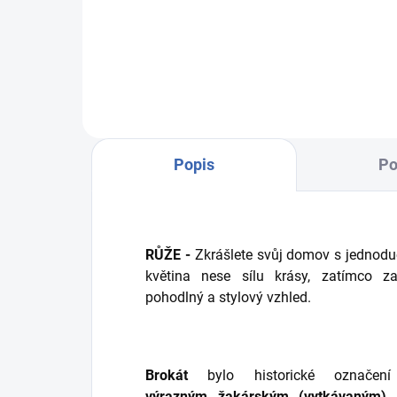
213777/101,0214534/82
Popis
Po
RŮŽE -
Zkrášlete svůj domov s jednod
květina nese sílu krásy, zatímco 
pohodlný a stylový vzhled.
Brokát
bylo historické označen
výrazným
žakárským (vytkávaným)