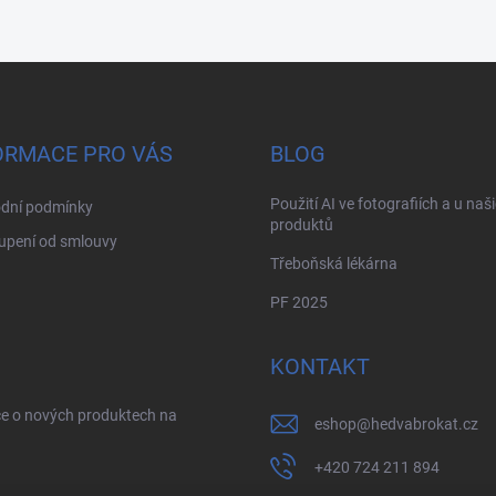
ORMACE PRO VÁS
BLOG
Použití AI ve fotografiích a u naš
dní podmínky
produktů
upení od smlouvy
Třeboňská lékárna
PF 2025
KONTAKT
ce o nových produktech na
eshop
@
hedvabrokat.cz
+420 724 211 894