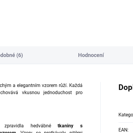
dobné (6)
Hodnocení
uchým a elegantním vzorem růží. Každá
Dop
zachovává vkusnou jednoduchost pro
Katego
í zpravidla hedvábné
tkaniny s
EAN
:
 vzorem
. Vzory se protkávaly nitěmi