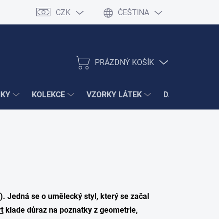
CZK
ČEŠTINA
PRÁZDNÝ KOŠÍK
NÁKUPNÍ
KOŠÍK
ŇKY
KOLEKCE
VZORKY LÁTEK
DÁRKY
VÝ
í). Jedná se o umělecký styl, který se začal
t
klade důraz na poznatky z geometrie,