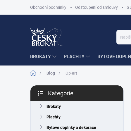
Přejít
Obchodní podmínky
Odstoupení od smlouvy
G
na
obsah
BROKÁTY
PLACHTY
BYTOVÉ DOPLŇ
Domů
Blog
Op-art
P
Kategorie
o
Přeskočit
s
kategorie
t
Brokáty
r
Plachty
a
n
Bytové doplňky a dekorace