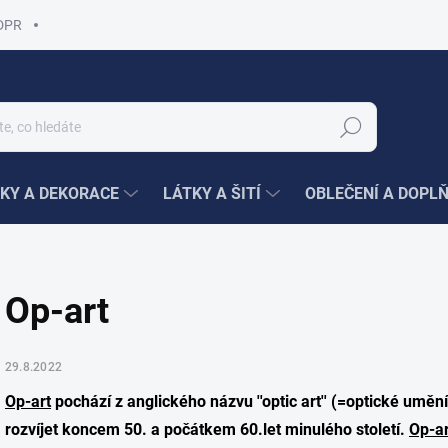
DPR
Hledat
KY A DEKORACE
LÁTKY A ŠITÍ
OBLEČENÍ A DOPL
Op-art
29.8.2022
Op-art
pochází z anglického názvu ''optic art'' (=optické uměn
rozvíjet koncem 50. a počátkem 60.let minulého století.
Op-ar