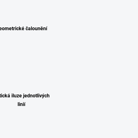
eometrické čalounění
ická iluze jednotlivých
linií