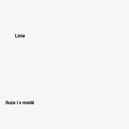
Linie
Iluze i v módě