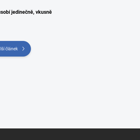
ůsobí jedinečně, vkusně
lší článek