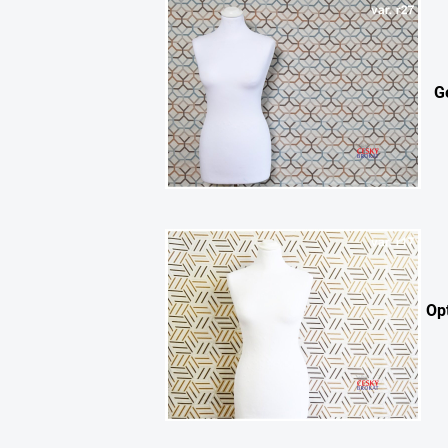
G
Opt