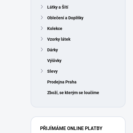
n
Látky a Šití
í
p
Oblečení a Doplňky
a
n
Kolekce
e
Vzorky látek
l
Dárky
Výšivky
Slevy
Prodejna Praha
Zboží, se kterým se loučíme
PŘIJÍMÁME ONLINE PLATBY