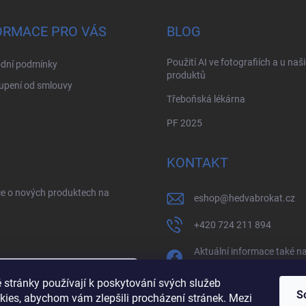
ORMACE PRO VÁS
BLOG
Použití AI ve fotografiích a u naš
dní podmínky
produktů
upení od smlouvy
Třeboňská lékárna
PF 2025
KONTAKT
ce o nových produktech na
eshop
@
hedvabrokat.cz
+420 724 211 894
Aktuální informace také n
facebooku
 stránky používají k poskytování svých služeb
/brokathedva
S
kies, abychom vám zlepšili procházení stránek. Mezi