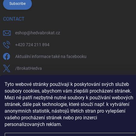
Subscribe
CONTACT
eshop
@
hedvabrokat.cz
+420 724 211 894
Aktuální informace také na facebooku
/BrokatHedva
hedva_cesky_brokat
Tyto webové stránky používají k poskytování svých služeb
soubory cookies, abychom vám zlepšili procházení stránek.
https://www.youtube.com/channel/UCTIUvbnuHBT8lT3zYQDib
Mezi ně patří nezbytně nutné soubory k používání webových
stránek, dále pak technologie, které slouží např. k vytváření
anonymních statistik, nástrojů třetích stran pro vylepšení
vašeho procházení stránek nebo pro inzerci
Copyright 2026
Hedva ČESKÝ BROKÁT
. All rights reserved.
Edit cookie
personalizovaných reklam.
settings
Created by Shoptet