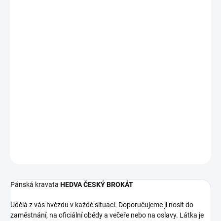
MONOGRAM
FONT
THREAD COLOUR
DELIVERY TO:
13.08.2026
−
+
Add to cart
217 xxxx
DETAILED INFORMATION
ASK
WATCH
Pánská kravata
HEDVA ČESKÝ BROKÁT
Udělá z vás hvězdu v každé situaci. Doporučujeme ji nosit do
zaměstnání, na oficiální obědy a večeře nebo na oslavy. Látka je