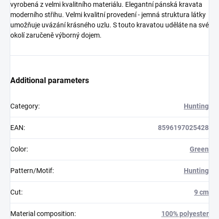
vyrobená z velmi kvalitního materiálu. Elegantní pánská kravata
moderního střihu. Velmi kvalitní provedení - jemná struktura látky
umožňuje uvázání krásného uzlu. S touto kravatou uděláte na své
okolí zaručeně výborný dojem.
Additional parameters
Category
:
Hunting
EAN
:
8596197025428
Color
:
Green
Pattern/Motif
:
Hunting
Cut
:
9 cm
Material composition
:
100% polyester