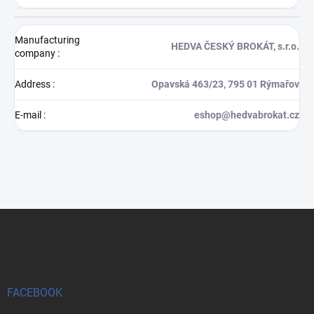
Manufacturing
HEDVA ČESKÝ BROKÁT, s.r.o.
company
:
Address
:
Opavská 463/23, 795 01 Rýmařov
E-mail
:
eshop@hedvabrokat.cz
F
o
o
t
e
r
FACEBOOK