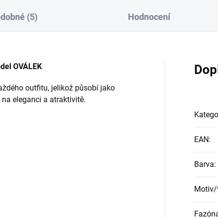
dobné (5)
Hodnocení
del OVÁLEK
Dop
dého outfitu, jelikož působí jako
 na eleganci a atraktivitě.
Katego
EAN
:
Barva
:
Motiv/
Fazón