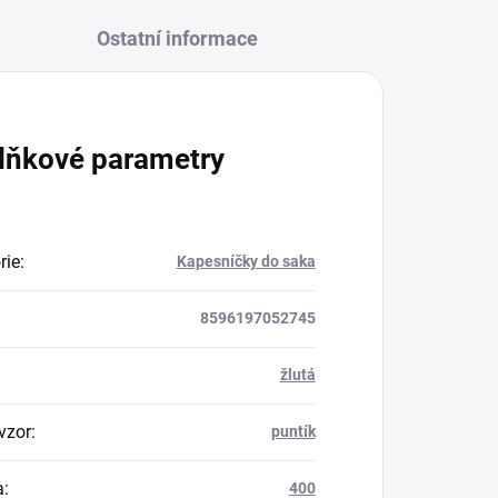
Ostatní informace
lňkové parametry
rie
:
Kapesníčky do saka
8596197052745
žlutá
vzor
:
puntík
a
:
400