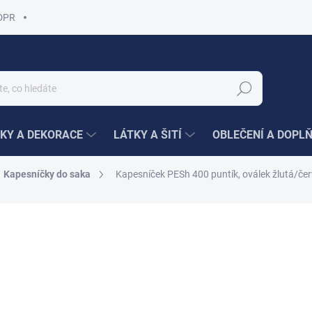
DPR
Hledat
KY A DEKORACE
LÁTKY A ŠITÍ
OBLEČENÍ A DOPL
Kapesníčky do saka
Kapesníček PESh 400 puntík, oválek žlutá/če
ní
140 Kč
112 K
Měrná
112 Kč / 1 ks
cena:
SKLADEM
(1 KS)