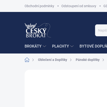
Přejít
Obchodní podmínky
Odstoupení od smlouvy
G
na
obsah
BROKÁTY
PLACHTY
BYTOVÉ DOPLŇ
Domů
Oblečení a Doplňky
Pánské doplňky
Neohodnoceno
Podrobnosti hodnoce
AKCE