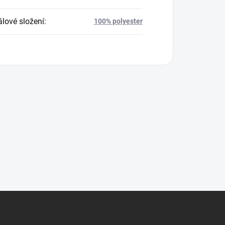
álové složení
:
100% polyester