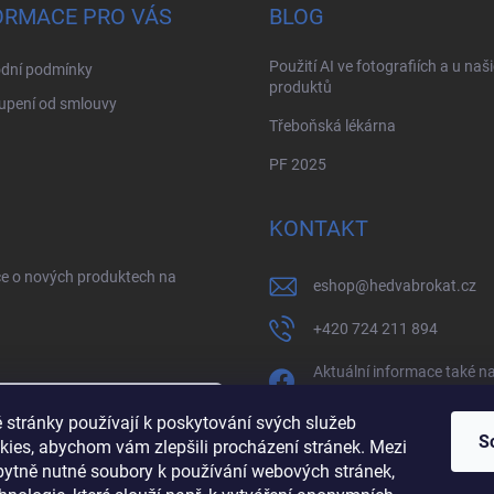
ORMACE PRO VÁS
BLOG
Použití AI ve fotografiích a u naš
dní podmínky
produktů
upení od smlouvy
Třeboňská lékárna
PF 2025
KONTAKT
ce o nových produktech na
eshop
@
hedvabrokat.cz
+420 724 211 894
Aktuální informace také n
facebooku
 stránky používají k poskytování svých služeb
/brokathedva
S
kies, abychom vám zlepšili procházení stránek. Mezi
zbytně nutné soubory k používání webových stránek,
sobních údajů
hedva_cesky_brokat