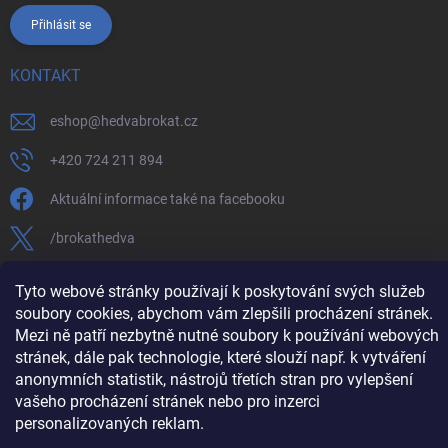
Přihlásit se
KONTAKT
eshop
@
hedvabrokat.cz
+420 724 211 894
Aktuální informace také na facebooku
/brokathedva
hedva_cesky_brokat
Tyto webové stránky používají k poskytování svých služeb
soubory cookies, abychom vám zlepšili procházení stránek.
https://www.youtube.com/channel/UCTIUvbnuHBT8lT3zYQDib
Mezi ně patří nezbytně nutné soubory k používání webových
stránek, dále pak technologie, které slouží např. k vytváření
anonymních statistik, nástrojů třetích stran pro vylepšení
vašeho procházení stránek nebo pro inzerci
Copyright 2026
Hedva ČESKÝ BROKÁT
. Všechna práva vyhrazena.
Upravit
personalizovaných reklam.
nastavení cookies