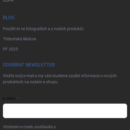
GDPR
BLOG
Použití AI ve fotografiích a u našich produktů
Třeboňská lékárna
PF 2025
ODEBÍRAT NEWSLETTER
Vložte svůj e-mail a my vám budeme zasílat informace o nových
produktech na našem e-shopu.
E-MAIL
Vložením e-mailu souhlasíte s
podmínkami ochrany osobních údajů