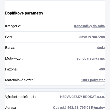
Doplňkové parametry
Kategorie
:
Kapesníčky do saka
EAN
:
8596197007288
Barva
:
šedá
Motiv/vzor
:
jednobarevný
,
ryps
Fazóna
:
400
Materiálové složení
:
100% polyester
Výrobní společnost
:
HEDVA ČESKÝ BROKÁT, s.r.o.
Adresa
:
Opavská 463/23, 795 01 Rýmařov