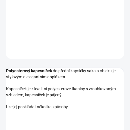
−
+
Přidat do košíku
400 45314 34624/1 KRB
DETAILNÍ INFORMACE
ZEPTAT SE
HLÍDAT
Polyesterový kapesníček
do přední kapsičky saka a obleku je
stylovým a elegantním doplňkem.
Kapesníček je z kvalitní polyesterové tkaniny s vroubkovaným
vzhledem, kapesníček je pájený.
Lze jej poskládat několika způsoby