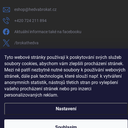
eshop
@
hedvabrokat.cz
+420 724 211 894
Aktuální informace také na facebooku
/brokathedva
hedva_cesky_brokat
Tyto webové stránky používají k poskytování svých služeb
soubory cookies, abychom vám zlepšili procházení stránek.
https://www.youtube.com/channel/UCTIUvbnuHBT8lT3zYQDib
Mezi ně patří nezbytně nutné soubory k používání webových
stránek, dále pak technologie, které slouží např. k vytváření
anonymních statistik, nástrojů třetích stran pro vylepšení
vašeho procházení stránek nebo pro inzerci
Copyright 2026
Hedva ČESKÝ BROKÁT
. Všechna práva vyhrazena.
Upravit
personalizovaných reklam.
nastavení cookies
Vytvořil Shoptet
Nastavení
Souhlasím