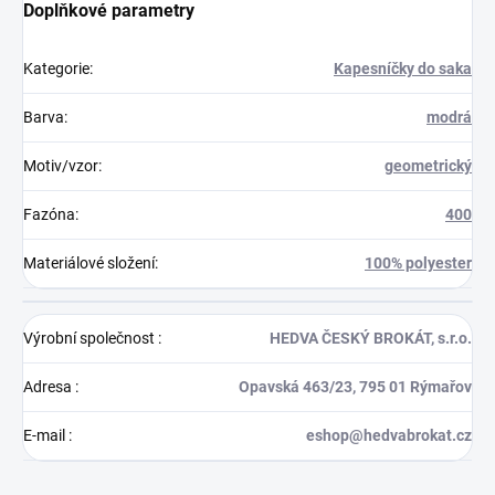
Doplňkové parametry
Kategorie
:
Kapesníčky do saka
Barva
:
modrá
Motiv/vzor
:
geometrický
Fazóna
:
400
Materiálové složení
:
100% polyester
Výrobní společnost
:
HEDVA ČESKÝ BROKÁT, s.r.o.
Adresa
:
Opavská 463/23, 795 01 Rýmařov
E-mail
:
eshop@hedvabrokat.cz