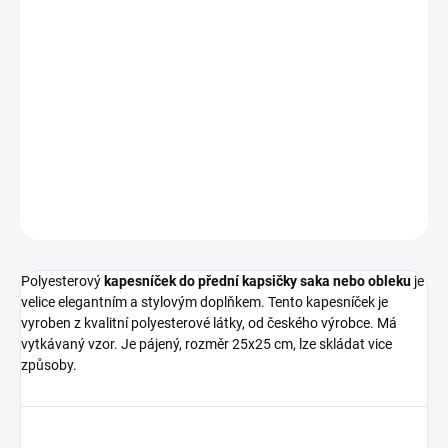
DORUČIT DO:
12.8.2026
−
+
Přidat do košíku
400 45319 34718/19
DETAILNÍ INFORMACE
ZEPTAT SE
HLÍDAT
Polyesterový
kapesníček do přední kapsičky saka nebo obleku
je
velice elegantním a stylovým doplňkem. Tento kapesníček je
vyroben z kvalitní polyesterové látky, od českého výrobce. Má
vytkávaný vzor. Je pájený, rozměr 25x25 cm, lze skládat vice
způsoby.