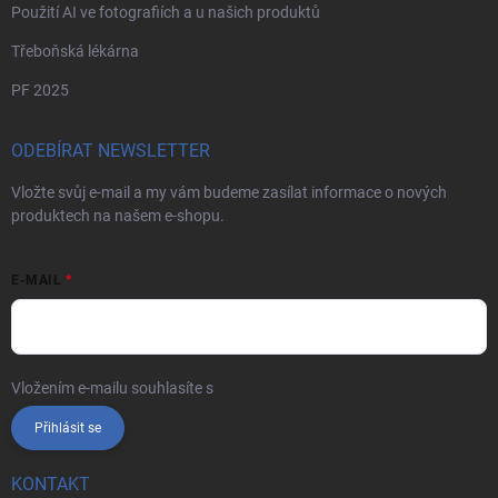
Použití AI ve fotografiích a u našich produktů
Třeboňská lékárna
PF 2025
ODEBÍRAT NEWSLETTER
Vložte svůj e-mail a my vám budeme zasílat informace o nových
produktech na našem e-shopu.
E-MAIL
Vložením e-mailu souhlasíte s
podmínkami ochrany osobních údajů
Přihlásit se
KONTAKT