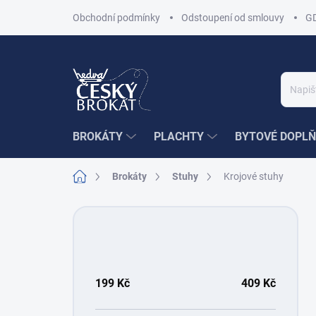
Přejít
Obchodní podmínky
Odstoupení od smlouvy
G
na
obsah
BROKÁTY
PLACHTY
BYTOVÉ DOPLŇ
Domů
Brokáty
Stuhy
Krojové stuhy
P
o
s
t
r
199
Kč
409
Kč
a
n