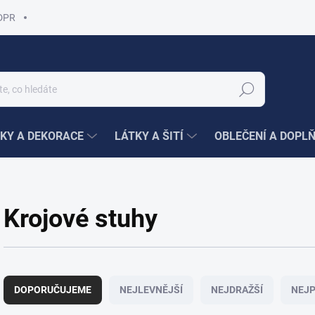
DPR
Hledat
KY A DEKORACE
LÁTKY A ŠITÍ
OBLEČENÍ A DOPL
Krojové stuhy
Ř
a
DOPORUČUJEME
NEJLEVNĚJŠÍ
NEJDRAŽŠÍ
NEJP
z