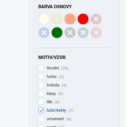
BARVA OSNOVY
MOTIV/VZOR
florální
79
hořec
2
hvězda
9
klasy
6
lilie
4
luční květy
7
ornament
4