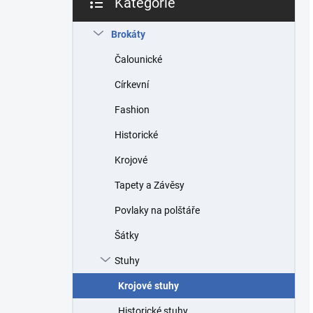
Kategorie
Přeskočit
kategorie
Brokáty
Čalounické
Církevní
Fashion
Historické
Krojové
Tapety a Závěsy
Povlaky na polštáře
Šátky
Stuhy
Krojové stuhy
Historické stuhy