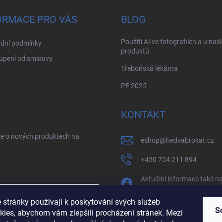
ORMACE PRO VÁS
BLOG
Použití AI ve fotografiích a u naš
dní podmínky
produktů
upení od smlouvy
Třeboňská lékárna
PF 2025
KONTAKT
ce o nových produktech na
eshop
@
hedvabrokat.cz
+420 724 211 894
Aktuální informace také n
facebooku
 stránky používají k poskytování svých služeb
/brokathedva
S
kies, abychom vám zlepšili procházení stránek. Mezi