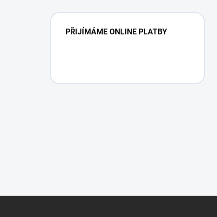
PŘIJÍMÁME ONLINE PLATBY
Z
á