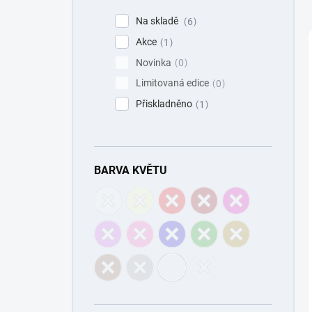
n
í
Na skladě
6
p
Akce
1
a
Novinka
0
n
e
Limitovaná edice
0
l
Přiskladněno
1
BARVA KVĚTU