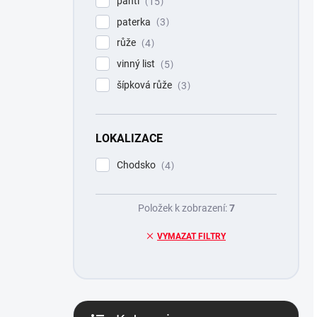
pantl
15
paterka
3
růže
4
vinný list
5
šípková růže
3
LOKALIZACE
Chodsko
4
Položek k zobrazení:
7
VYMAZAT FILTRY