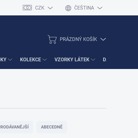
CZK
ČEŠTINA
PRÁZDNÝ KOŠÍK
NÁKUPNÍ
KOŠÍK
ŇKY
KOLEKCE
VZORKY LÁTEK
DÁRKY
VÝ
RODÁVANĚJŠÍ
ABECEDNĚ