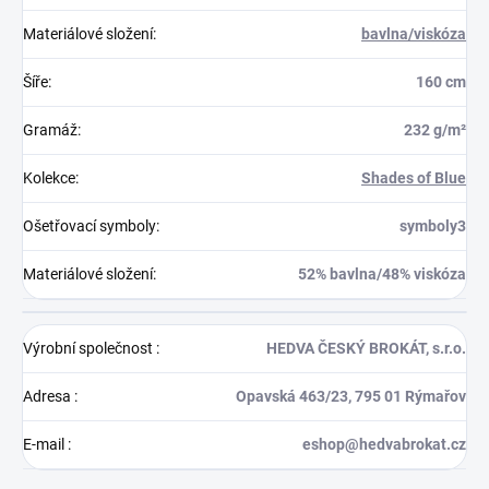
Materiálové složení
:
bavlna/viskóza
Šíře
:
160 cm
Gramáž
:
232 g/m²
Kolekce
:
Shades of Blue
Ošetřovací symboly
:
symboly3
Materiálové složení
:
52% bavlna/48% viskóza
Výrobní společnost
:
HEDVA ČESKÝ BROKÁT, s.r.o.
Adresa
:
Opavská 463/23, 795 01 Rýmařov
E-mail
:
eshop@hedvabrokat.cz