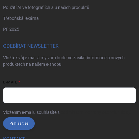
Použití AI ve fotografiích a u našich produktů
Třeboňská lékárna
PF 2025
ODEBÍRAT NEWSLETTER
Vložte svůj e-mail a my vám budeme zasílat informace o nových
produktech na našem e-shopu.
E-MAIL
Vložením e-mailu souhlasíte s
podmínkami ochrany osobních údajů
Přihlásit se