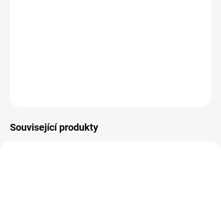
14.8.2026
−
+
Přidat do košíku
R6326/r30 ecru osnova - bílá
DETAILNÍ INFORMACE
ZEPTAT SE
HLÍDAT
Související produkty
VZ0001164
M0001045