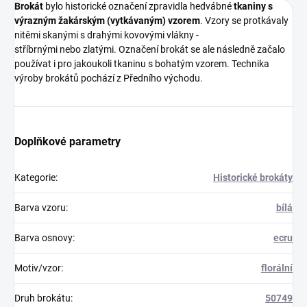
Brokát
bylo historické označení zpravidla hedvábné
tkaniny s
výrazným
žakárským (vytkávaným) vzorem
. Vzory se protkávaly
nitěmi skanými s drahými kovovými vlákny -
stříbrnými nebo zlatými. Označení brokát se ale následně začalo
používat i pro jakoukoli tkaninu s bohatým vzorem. Technika
výroby brokátů pochází z Předního východu.
Doplňkové parametry
Kategorie
:
Historické brokáty
Barva vzoru
:
bílá
Barva osnovy
:
ecru
Motiv/vzor
:
florální
Druh brokátu
:
50749