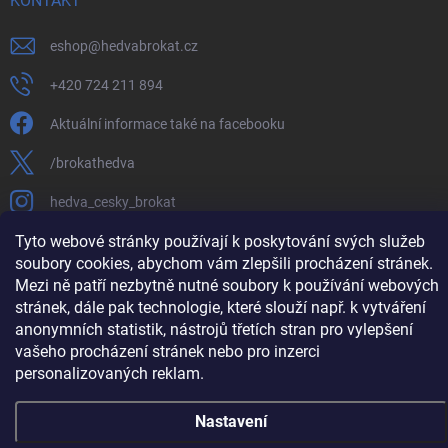
KONTAKT
eshop
@
hedvabrokat.cz
+420 724 211 894
Aktuální informace také na facebooku
/brokathedva
hedva_cesky_brokat
Tyto webové stránky používají k poskytování svých služeb
https://www.youtube.com/channel/UCTIUvbnuHBT8lT3zYQDib
soubory cookies, abychom vám zlepšili procházení stránek.
Mezi ně patří nezbytně nutné soubory k používání webových
stránek, dále pak technologie, které slouží např. k vytváření
anonymních statistik, nástrojů třetích stran pro vylepšení
Copyright 2026
Hedva ČESKÝ BROKÁT
. Všechna práva vyhrazena.
Upravit
vašeho procházení stránek nebo pro inzerci
nastavení cookies
personalizovaných reklam.
Vytvořil Shoptet
Nastavení