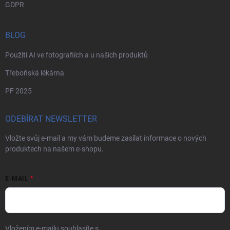
GDPR
BLOG
Použití AI ve fotografiích a u našich produktů
Třeboňská lékárna
PF 2025
ODEBÍRAT NEWSLETTER
Vložte svůj e-mail a my vám budeme zasílat informace o nových
produktech na našem e-shopu.
E-MAIL
Vložením e-mailu souhlasíte s
podmínkami ochrany osobních údajů