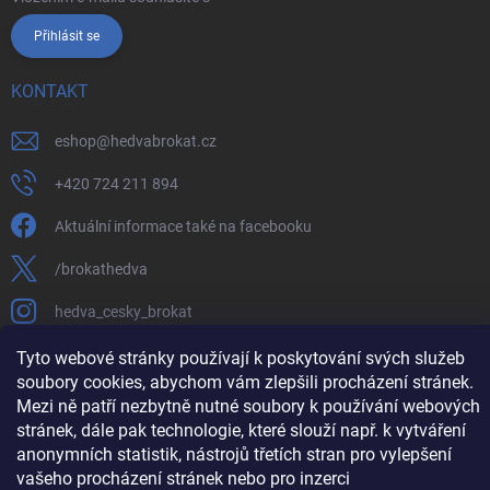
Přihlásit se
KONTAKT
eshop
@
hedvabrokat.cz
+420 724 211 894
Aktuální informace také na facebooku
/brokathedva
hedva_cesky_brokat
https://www.youtube.com/channel/UCTIUvbnuHBT8lT3zYQDib
Tyto webové stránky používají k poskytování svých služeb
soubory cookies, abychom vám zlepšili procházení stránek.
Mezi ně patří nezbytně nutné soubory k používání webových
stránek, dále pak technologie, které slouží např. k vytváření
anonymních statistik, nástrojů třetích stran pro vylepšení
Copyright 2026
Hedva ČESKÝ BROKÁT
. Všechna práva vyhrazena.
Upravit
vašeho procházení stránek nebo pro inzerci
nastavení cookies