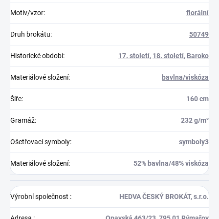
Motiv/vzor
:
florální
Druh brokátu
:
50749
Historické období
:
17. století
,
18. století
,
Baroko
Materiálové složení
:
bavlna/viskóza
Šíře
:
160 cm
Gramáž
:
232 g/m²
Ošetřovací symboly
:
symboly3
Materiálové složení
:
52% bavlna/48% viskóza
Výrobní společnost
:
HEDVA ČESKÝ BROKÁT, s.r.o.
Adresa
:
Opavská 463/23, 795 01 Rýmařov