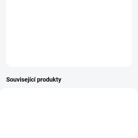
14.8.2026
−
+
Přidat do košíku
R5227/55 červená osnova - tyrkysová/modrá
DETAILNÍ INFORMACE
ZEPTAT SE
HLÍDAT
Související produkty
VZ0001261
Z00433