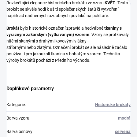
Rozkvétající elegance historického brokátu ve vzoru
KVĚT
. Tento
brokát se skvěle hodí k ušití společenských šatů či vytvoření
například nádherných ozdobných povlaků na polštáře.
Brokát
bylo historické označení zpravidla hedvábné
tkaniny s
výrazným žakárským (vytkávaným) vzorem
. Vzory se protkávaly
nitěmi skanými s drahými kovovými vlákny -
stříbrnými nebo zlatými. Označení brokát se ale následně začalo
používat i pro jakoukoli tkaninu s bohatým vzorem. Technika
výroby brokátů pochází z Předního východu.
Doplňkové parametry
Kategorie
:
Historické brokáty
Barva vzoru
:
modrá
Barva osnovy
:
červená