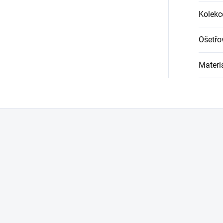
Kolekc
Ošetřo
Materi