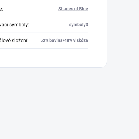
e
:
Shades of Blue
vací symboly
:
symboly3
álové složení
:
52% bavlna/48% viskóza