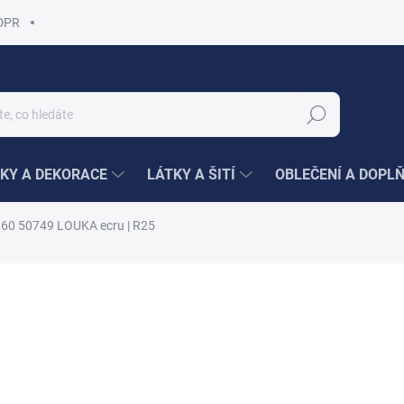
DPR
Hledat
KY A DEKORACE
LÁTKY A ŠITÍ
OBLEČENÍ A DOPL
160 50749 LOUKA ecru | R25
ní
1 250 Kč
/ m
Měrná
1 250 Kč / 1 m
cena:
SKLADEM
(15,7 M)
MŮŽEME DORUČIT DO:
14.8.2