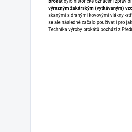
Brokát
bylo historické označení zpravi
výrazným
žakárským (vytkávaným) vz
skanými s drahými kovovými vlákny -stř
se ale následně začalo používat i pro j
Technika výroby brokátů pochází z Pře