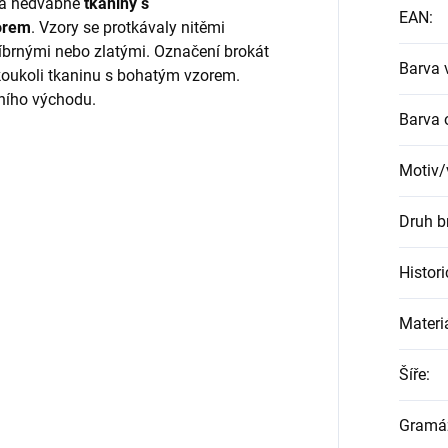
dla hedvábné
tkaniny s
EAN
:
orem
. Vzory se protkávaly nitěmi
íbrnými nebo zlatými. Označení brokát
Barva 
akoukoli tkaninu s bohatým vzorem.
dního východu.
Barva 
Motiv/
Druh b
Histor
Materi
Šíře
:
Gramá