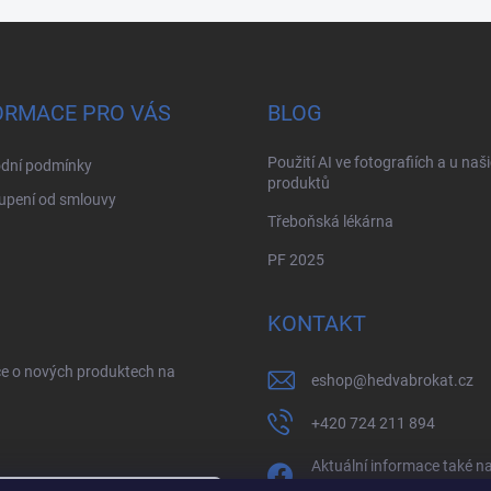
ORMACE PRO VÁS
BLOG
Použití AI ve fotografiích a u naš
dní podmínky
produktů
upení od smlouvy
Třeboňská lékárna
PF 2025
KONTAKT
ce o nových produktech na
eshop
@
hedvabrokat.cz
+420 724 211 894
Aktuální informace také n
facebooku