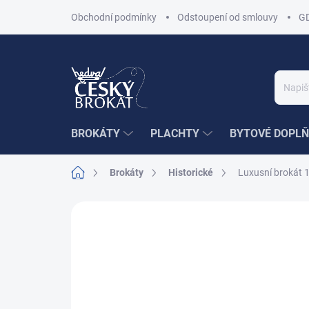
Přejít
Obchodní podmínky
Odstoupení od smlouvy
G
na
obsah
BROKÁTY
PLACHTY
BYTOVÉ DOPLŇ
Domů
Brokáty
Historické
Luxusní brokát 
Neohodnoceno
Podrobnosti hodnoce