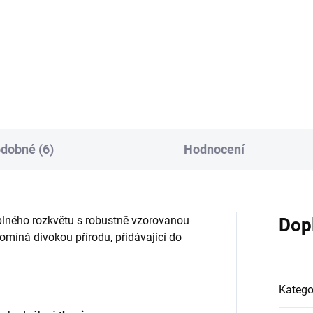
48/r21
R5228/r52 ecru osnova -
ecru/růžová
dobné (6)
Hodnocení
lného rozkvětu s robustně vzorovanou
Dop
omíná divokou přírodu, přidávající do
Katego