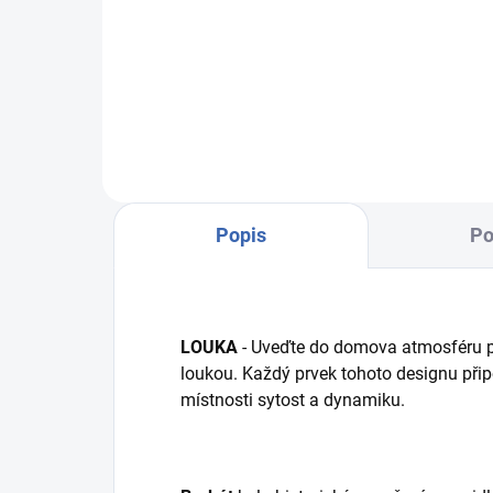
VZOREK LÁTKY: R6265/r25 ecru
R52
osnova - modrá
Popis
Po
LOUKA
- Uveďte do domova atmosféru p
loukou. Každý prvek tohoto designu přip
místnosti sytost a dynamiku.