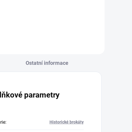
R6311/r16 ecru osnova -
růžová/zelená
Ostatní informace
lňkové parametry
rie
:
Historické brokáty