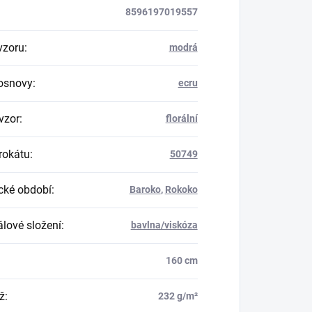
8596197019557
vzoru
:
modrá
osnovy
:
ecru
vzor
:
florální
rokátu
:
50749
ické období
:
Baroko
,
Rokoko
álové složení
:
bavlna/viskóza
160 cm
ž
:
232 g/m²