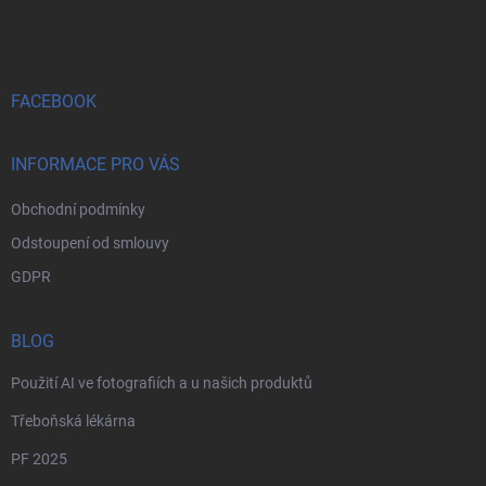
á
p
a
t
í
FACEBOOK
INFORMACE PRO VÁS
Obchodní podmínky
Odstoupení od smlouvy
GDPR
BLOG
Použití AI ve fotografiích a u našich produktů
Třeboňská lékárna
PF 2025