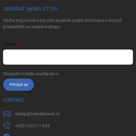
ODEBÍRAT NEWSLETTER
Vložte svůj e-mail a my vám budeme zasílat informace o nových
produktech na našem e-shopu.
E-MAIL
Vložením e-mailu souhlasíte s
podmínkami ochrany osobních údajů
Přihlásit se
KONTAKT
eshop
@
hedvabrokat.cz
+420 724 211 894