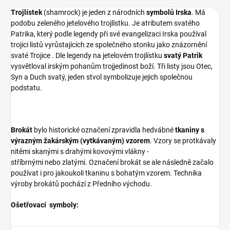
Trojlístek
(shamrock) je jeden z národních
symbolů Irska
. Má
podobu zeleného jetelového trojlístku. Je atributem svatého
Patrika, který podle legendy při své evangelizaci Irska používal
trojici listů vyrůstajících ze společného stonku jako znázornění
svaté Trojice . Dle legendy na jetelovém trojlístku
svatý Patrik
vysvětloval irským pohanům trojjedinost boží. Tři listy jsou Otec,
Syn a Duch svatý, jeden stvol symbolizuje jejich společnou
podstatu.
Brokát
bylo historické označení zpravidla hedvábné
tkaniny s
výrazným žakárským (vytkávaným) vzorem
. Vzory se protkávaly
nitěmi skanými s drahými kovovými vlákny -
stříbrnými nebo zlatými. Označení brokát se ale následně začalo
používat i pro jakoukoli tkaninu s bohatým vzorem. Technika
výroby brokátů pochází z Předního východu.
Ošetřovací symboly: