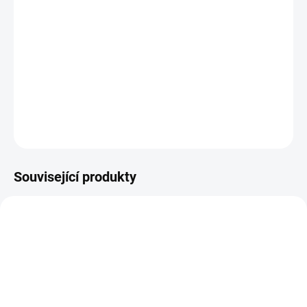
12.8.2026
−
+
Přidat do košíku
R6246/r46 ecru osnova - zelená
DETAILNÍ INFORMACE
ZEPTAT SE
HLÍDAT
Související produkty
VZ0000917
Z00426