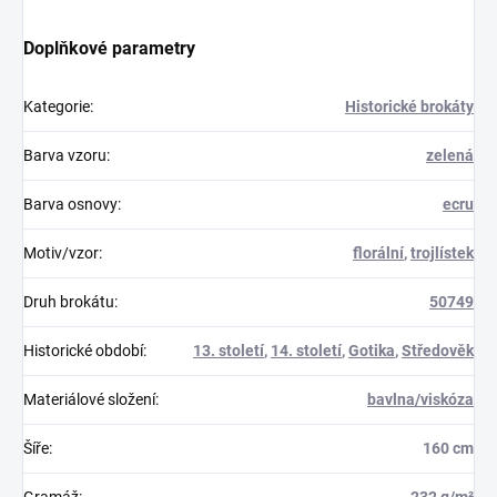
Doplňkové parametry
Kategorie
:
Historické brokáty
Barva vzoru
:
zelená
Barva osnovy
:
ecru
Motiv/vzor
:
florální
,
trojlístek
Druh brokátu
:
50749
Historické období
:
13. století
,
14. století
,
Gotika
,
Středověk
Materiálové složení
:
bavlna/viskóza
Šíře
:
160 cm
Gramáž
:
232 g/m²