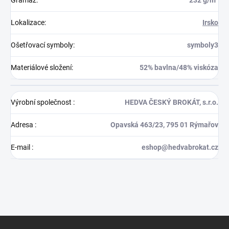
Lokalizace
:
Irsko
Ošetřovací symboly
:
symboly3
Materiálové složení
:
52% bavlna/48% viskóza
Výrobní společnost
:
HEDVA ČESKÝ BROKÁT, s.r.o.
Adresa
:
Opavská 463/23, 795 01 Rýmařov
E-mail
:
eshop@hedvabrokat.cz
Z