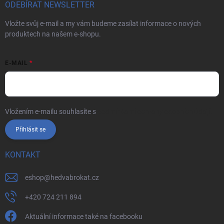
ODEBÍRAT NEWSLETTER
Vložte svůj e-mail a my vám budeme zasílat informace o nových
produktech na našem e-shopu.
E-MAIL
Vložením e-mailu souhlasíte s
podmínkami ochrany osobních údajů
Přihlásit se
KONTAKT
eshop
@
hedvabrokat.cz
+420 724 211 894
Aktuální informace také na facebooku