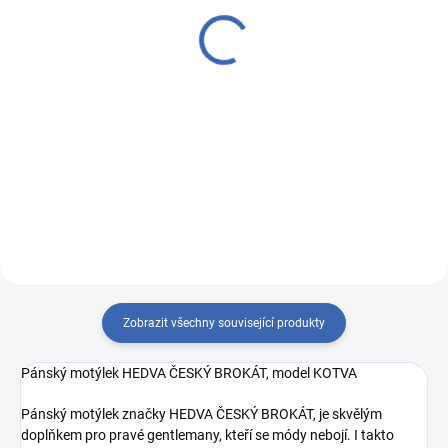
Kravata PESh 8 cm kotva
Námořnické šle dětské
modrá
PESh 053 KOTVA modrá
420 Kč
238 Kč
Měrná
420 Kč / 1 ks
Do košíku
cena:
Detail
053 45315 34491
233 45315 34491
Zobrazit všechny související produkty
Pánský motýlek HEDVA ČESKÝ BROKÁT, model KOTVA
Pánský motýlek značky HEDVA ČESKÝ BROKÁT, je skvělým
doplňkem pro pravé gentlemany, kteří se módy nebojí. I takto