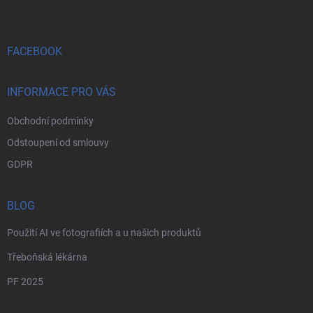
p
a
t
í
FACEBOOK
INFORMACE PRO VÁS
Obchodní podmínky
Odstoupení od smlouvy
GDPR
BLOG
Použití AI ve fotografiích a u našich produktů
Třeboňská lékárna
PF 2025