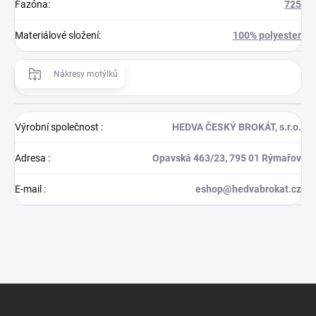
Fazóna
:
725
Materiálové složení
:
100% polyester
Nákresy motýlků
Výrobní společnost
:
HEDVA ČESKÝ BROKÁT, s.r.o.
Adresa
:
Opavská 463/23, 795 01 Rýmařov
E-mail
:
eshop@hedvabrokat.cz
Z
á