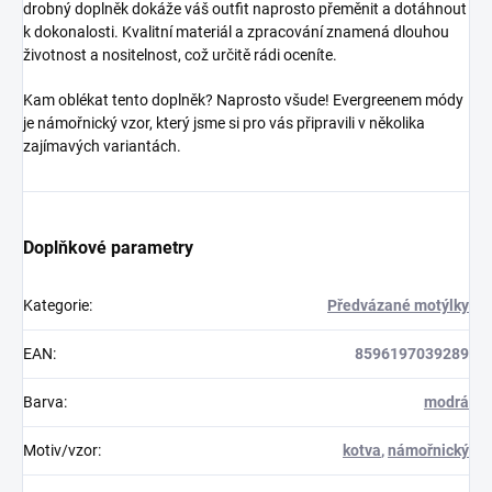
drobný doplněk dokáže váš outfit naprosto přeměnit a dotáhnout
k dokonalosti. Kvalitní materiál a zpracování znamená dlouhou
životnost a nositelnost, což určitě rádi oceníte.
Kam oblékat tento doplněk? Naprosto všude! Evergreenem módy
je námořnický vzor, který jsme si pro vás připravili v několika
zajímavých variantách.
Doplňkové parametry
Kategorie
:
Předvázané motýlky
EAN
:
8596197039289
Barva
:
modrá
Motiv/vzor
:
kotva
,
námořnický