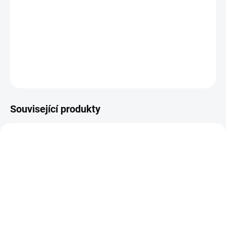
−
+
Přidat do košíku
725 45372 34622/1
DETAILNÍ INFORMACE
ZEPTAT SE
HLÍDAT
Související produkty
AKCE
51400366
59400125
SKLADEM
SKLADEM
(2 KS)
(4 KS)