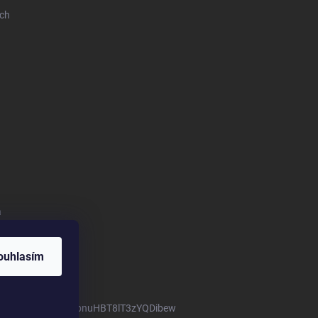
ich
a
ouhlasím
m/channel/UCTIUvbnuHBT8lT3zYQDibew