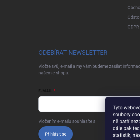
í
Obcho
Odsto
GDPR
ODEBÍRAT NEWSLETTER
Vložte svůj e-mail a my vám budeme zasílat informa
našem e-shopu.
E-MAIL
Tyto webové
soubory coo
ně patří ne
Vložením e-mailu souhlasíte s
podmínkami ochrany o
dále pak tec
Přihlásit se
statistik, n