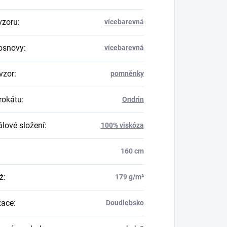
vzoru
:
vícebarevná
osnovy
:
vícebarevná
vzor
:
pomněnky
rokátu
:
Ondrin
álové složení
:
100% viskóza
160 cm
ž
:
179 g/m²
zace
:
Doudlebsko