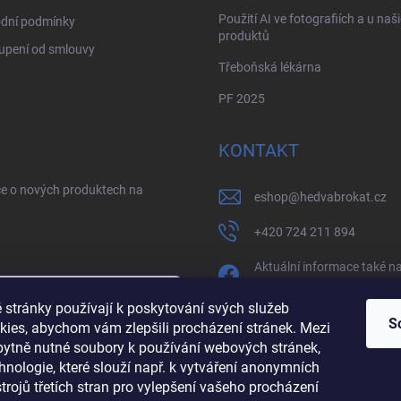
Použití AI ve fotografiích a u naš
dní podmínky
produktů
upení od smlouvy
Třeboňská lékárna
PF 2025
KONTAKT
ce o nových produktech na
eshop
@
hedvabrokat.cz
+420 724 211 894
Aktuální informace také n
facebooku
 stránky používají k poskytování svých služeb
/brokathedva
S
kies, abychom vám zlepšili procházení stránek. Mezi
zbytně nutné soubory k používání webových stránek,
sobních údajů
hedva_cesky_brokat
hnologie, které slouží např. k vytváření anonymních
ástrojů třetích stran pro vylepšení vašeho procházení
https://www.youtube.co