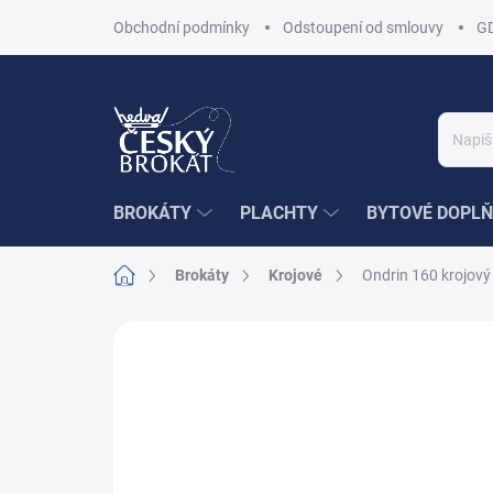
Přejít
Obchodní podmínky
Odstoupení od smlouvy
G
na
obsah
BROKÁTY
PLACHTY
BYTOVÉ DOPLŇ
Domů
Brokáty
Krojové
Ondrin 160 krojov
Neohodnoceno
Podrobnosti hodnoce
AKCE