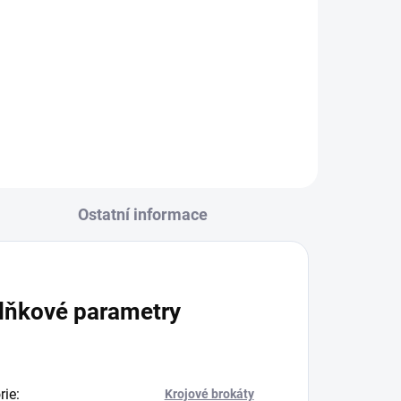
Do košíku
R6495/23 barevná osnova -
červená/zelená
Ostatní informace
lňkové parametry
rie
:
Krojové brokáty