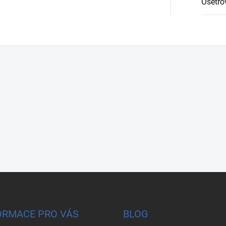
Ošetřo
ORMACE PRO VÁS
BLOG