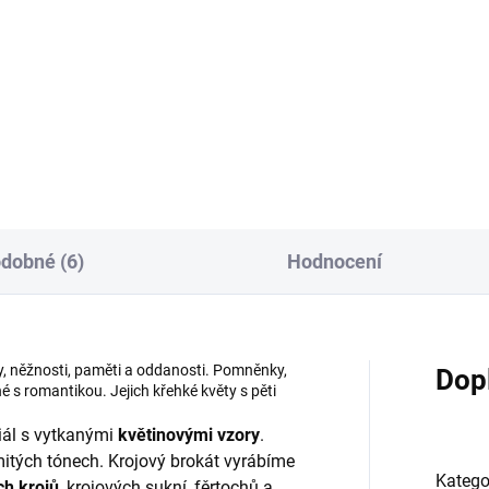
:
Do košíku
Do košíku
R6495/34 barevná osnova -
76/45 barevná ABCD osnova
fialová/zelená
odrá/vínová
dobné (6)
Hodnocení
, něžnosti, paměti a oddanosti. Pomněnky,
Dop
é s romantikou. Jejich křehké květy s pěti
riál s vytkanými
květinovými vzory
.
emitých tónech. Krojový brokát vyrábíme
Katego
ch krojů
, krojových sukní, fěrtochů a