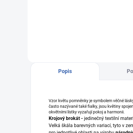
cena
Do košíku
VZOREK LÁTKY: R5686/19
R64
barevná osnova
- m
Popis
Po
Vzor květu pomněnky je symbolem věčné lásky
často nazývané také fialky, jsou květiny spojen
okvětními lístky vyzařují pokoj a harmonii.
Krojový brokát -
jedinečný textilní mate
Velká škála barevných variací, tyto v z
pro jednotlivé oblasti na výrobu
národní