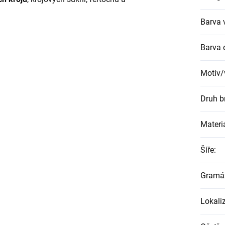
Barva 
Barva 
Motiv/
Druh b
Materi
Šíře
:
Gramá
Lokali