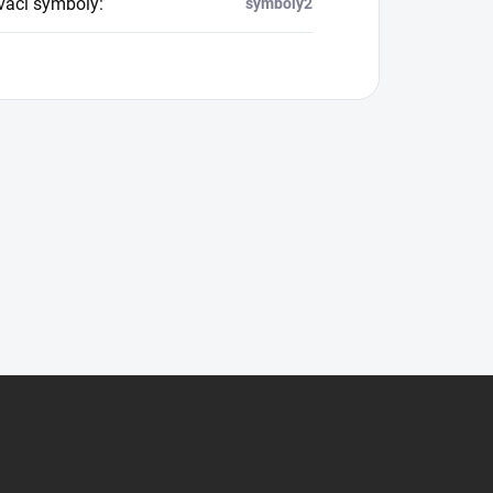
vací symboly
:
symboly2