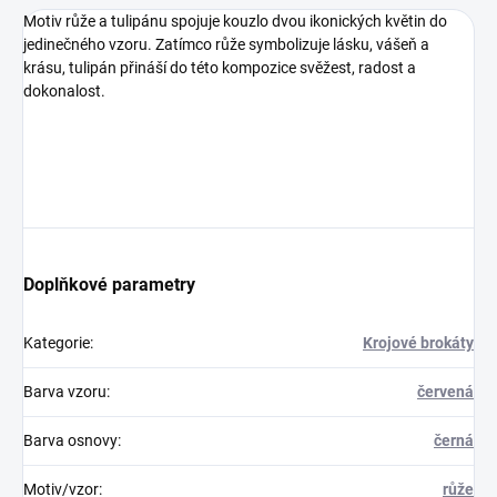
Motiv růže a tulipánu spojuje kouzlo dvou ikonických květin do
jedinečného vzoru. Zatímco růže symbolizuje lásku, vášeň a
krásu, tulipán přináší do této kompozice svěžest, radost a
dokonalost.
Doplňkové parametry
Kategorie
:
Krojové brokáty
Barva vzoru
:
červená
Barva osnovy
:
černá
Motiv/vzor
:
růže