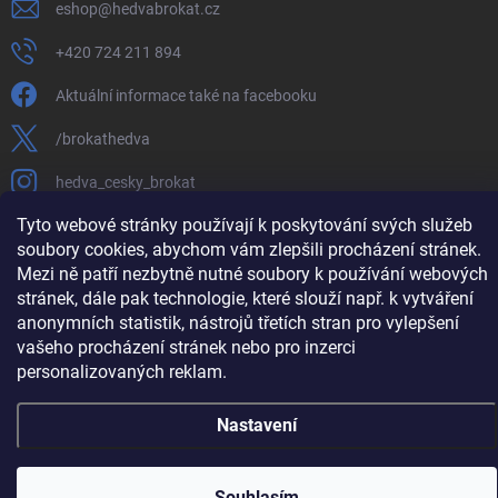
eshop
@
hedvabrokat.cz
+420 724 211 894
Aktuální informace také na facebooku
/brokathedva
hedva_cesky_brokat
Tyto webové stránky používají k poskytování svých služeb
https://www.youtube.com/channel/UCTIUvbnuHBT8lT3zYQDib
soubory cookies, abychom vám zlepšili procházení stránek.
Mezi ně patří nezbytně nutné soubory k používání webových
stránek, dále pak technologie, které slouží např. k vytváření
anonymních statistik, nástrojů třetích stran pro vylepšení
Copyright 2026
Hedva ČESKÝ BROKÁT
. Všechna práva vyhrazena.
Upravit
vašeho procházení stránek nebo pro inzerci
nastavení cookies
personalizovaných reklam.
Vytvořil Shoptet
Nastavení
Souhlasím