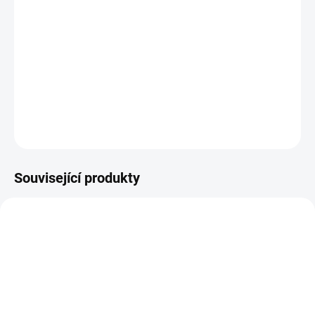
−
+
Přidat do košíku
R6387/19 černá osnova - černá/vínová
DETAILNÍ INFORMACE
ZEPTAT SE
HLÍDAT
Související produkty
MH000519
MH001015