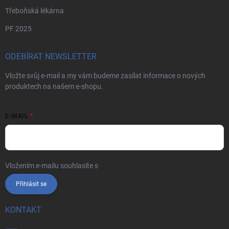
Třeboňská lékárna
PF 2025
ODEBÍRAT NEWSLETTER
Vložte svůj e-mail a my vám budeme zasílat informace o nových
produktech na našem e-shopu.
E-MAIL
Vložením e-mailu souhlasíte s
podmínkami ochrany osobních údajů
Přihlásit se
KONTAKT