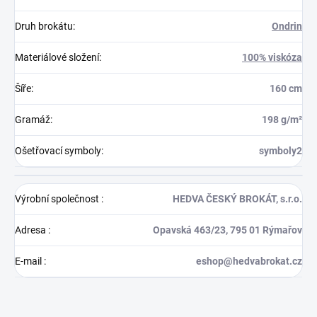
Druh brokátu
:
Ondrin
Materiálové složení
:
100% viskóza
Šíře
:
160 cm
Gramáž
:
198 g/m²
Ošetřovací symboly
:
symboly2
Výrobní společnost
:
HEDVA ČESKÝ BROKÁT, s.r.o.
Adresa
:
Opavská 463/23, 795 01 Rýmařov
E-mail
:
eshop@hedvabrokat.cz