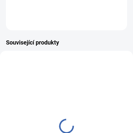
DETAILNÍ INFORMACE
ZEPTAT SE
HLÍDAT
Související produkty
59400042
59400054
SKLADEM
SKLADEM
(6 KS)
(4 KS)
Šle PESh 053 Givaz
Šle PESh 053 satén
červená
červená
380 Kč
380 Kč