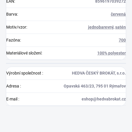
EAN
:
8596197039272
Barva
:
červená
Motiv/vzor
:
jednobarevný
,
satén
Fazóna
:
700
Materiálové složení
:
100% polyester
Výrobní společnost
:
HEDVA ČESKÝ BROKÁT, s.r.o.
Adresa
:
Opavská 463/23, 795 01 Rýmařov
E-mail
:
eshop@hedvabrokat.cz