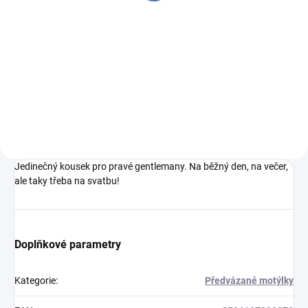
Měrná
Měrná
380 Kč / 1 ks
380 Kč / 1 ks
cena:
cena:
Detail
Do košíku
053 Givaz 21053 053 Givaz
053 satén č.05
31733
Jedinečný kousek pro pravé gentlemany. Na běžný den, na večer,
ale taky třeba na svatbu!
Doplňkové parametry
Kategorie
:
Předvázané motýlky