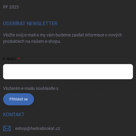
PF 2025
ODEBÍRAT NEWSLETTER
Vložte svůj e-mail a my vám budeme zasílat informace o nových
produktech na našem e-shopu.
E-MAIL
Vložením e-mailu souhlasíte s
podmínkami ochrany osobních údajů
Přihlásit se
KONTAKT
eshop
@
hedvabrokat.cz