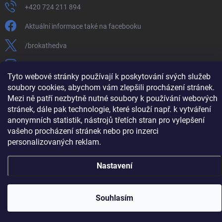
+420 724 211 894
Aktuální informace také na facebooku
/brokathedva
hedva_cesky_brokat
Tyto webové stránky používají k poskytování svých služeb
https://www.youtube.com/channel/UCTIUvbnuHBT8lT3zYQDib
soubory cookies, abychom vám zlepšili procházení stránek.
Mezi ně patří nezbytně nutné soubory k používání webových
stránek, dále pak technologie, které slouží např. k vytváření
anonymních statistik, nástrojů třetích stran pro vylepšení
vašeho procházení stránek nebo pro inzerci
Copyright 2026
Hedva ČESKÝ BROKÁT
. Všechna práva vyhrazena.
Upravit
nastavení cookies
personalizovaných reklam.
Vytvořil Shoptet
Nastavení
Souhlasím