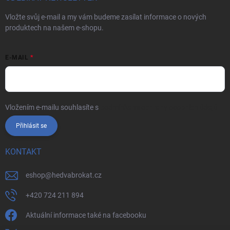
Vložte svůj e-mail a my vám budeme zasílat informace o nových
produktech na našem e-shopu.
E-MAIL
Vložením e-mailu souhlasíte s
podmínkami ochrany osobních údajů
Přihlásit se
KONTAKT
eshop
@
hedvabrokat.cz
+420 724 211 894
Aktuální informace také na facebooku