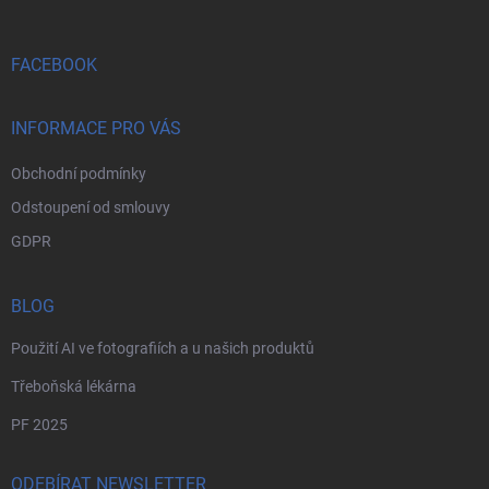
a
t
í
FACEBOOK
INFORMACE PRO VÁS
Obchodní podmínky
Odstoupení od smlouvy
GDPR
BLOG
Použití AI ve fotografiích a u našich produktů
Třeboňská lékárna
PF 2025
ODEBÍRAT NEWSLETTER