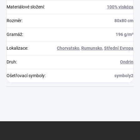
Materiálové složení
:
100% viskóza
Rozměr
:
80x80 cm
Gramáž
:
196 g/m²
Lokalizace
:
Chorvatsko
,
Rumunsko
,
Střední Evropa
Druh
:
Ondrin
Ošetřovací symboly
:
symboly2
Z
á
p