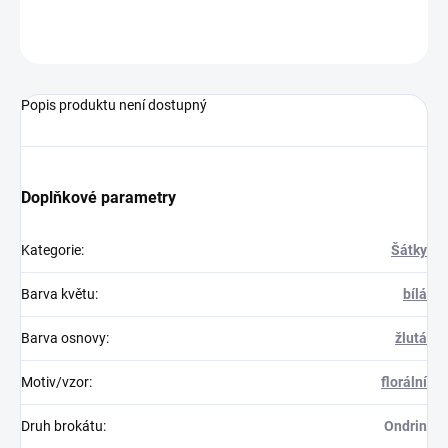
ZEPTAT SE
HLÍDAT
Popis produktu není dostupný
Doplňkové parametry
Kategorie
:
Šátky
Barva květu
:
bílá
Barva osnovy
:
žlutá
Motiv/vzor
:
florální
Druh brokátu
:
Ondrin