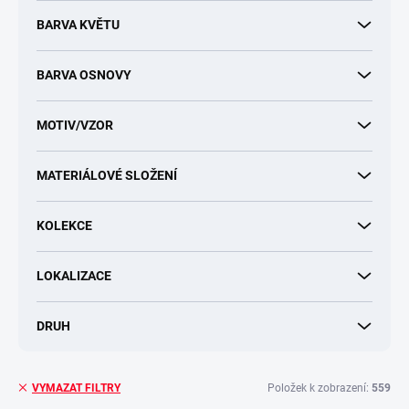
d
u
BARVA KVĚTU
k
t
BARVA OSNOVY
ů
MOTIV/VZOR
MATERIÁLOVÉ SLOŽENÍ
KOLEKCE
LOKALIZACE
DRUH
Položek k zobrazení:
559
VYMAZAT FILTRY