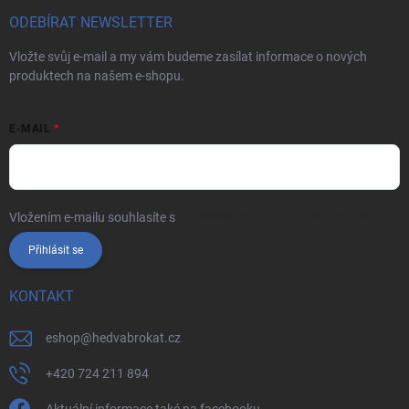
ODEBÍRAT NEWSLETTER
Vložte svůj e-mail a my vám budeme zasílat informace o nových
produktech na našem e-shopu.
E-MAIL
Vložením e-mailu souhlasíte s
podmínkami ochrany osobních údajů
Přihlásit se
KONTAKT
eshop
@
hedvabrokat.cz
+420 724 211 894