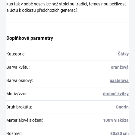
kus tak v sobě nese více než stoletou tradici, řemeslnou pečlivost
a úctu k odkazu předchozích generací.
Doplňkové parametry
Kategorie
:
Šátky
Barva květu
:
oranžová
Barva osnovy
:
pastelová
Motiv/vzor
:
drobné kvítky
Druh brokátu
:
Ondrin
Materiálové složení
:
100% viskóza
Rozměr
:
80x80 cm