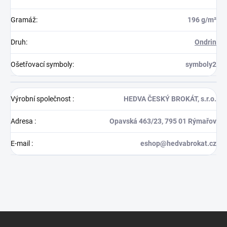
Gramáž
:
196 g/m²
Druh
:
Ondrin
Ošetřovací symboly
:
symboly2
Výrobní společnost
:
HEDVA ČESKÝ BROKÁT, s.r.o.
Adresa
:
Opavská 463/23, 795 01 Rýmařov
E-mail
:
eshop@hedvabrokat.cz
Z