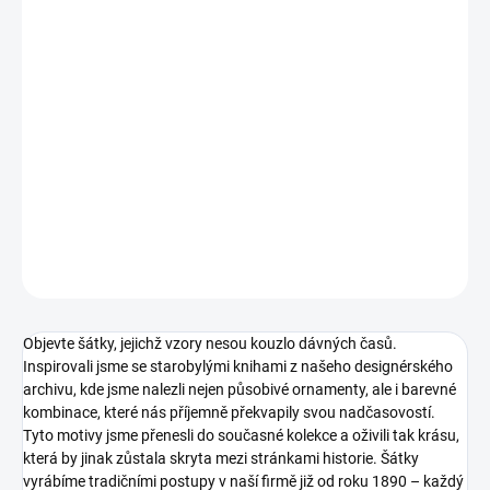
−
+
Přidat do košíku
525 VSh R6677/r52 pastelová osnova
Pro zachování luxusního "tuhého" vzhledu šátku, i po vyprání,
doporučujeme šátek naškrobit.
DETAILNÍ INFORMACE
ZEPTAT SE
HLÍDAT
Objevte šátky, jejichž vzory nesou kouzlo dávných časů.
Inspirovali jsme se starobylými knihami z našeho designérského
archivu, kde jsme nalezli nejen působivé ornamenty, ale i barevné
kombinace, které nás příjemně překvapily svou nadčasovostí.
Tyto motivy jsme přenesli do současné kolekce a oživili tak krásu,
která by jinak zůstala skryta mezi stránkami historie. Šátky
vyrábíme tradičními postupy v naší firmě již od roku 1890 – každý