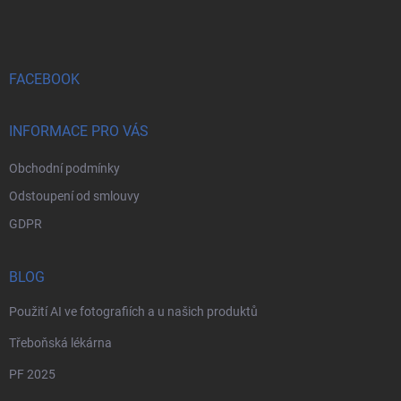
á
p
a
t
í
FACEBOOK
INFORMACE PRO VÁS
Obchodní podmínky
Odstoupení od smlouvy
GDPR
BLOG
Použití AI ve fotografiích a u našich produktů
Třeboňská lékárna
PF 2025