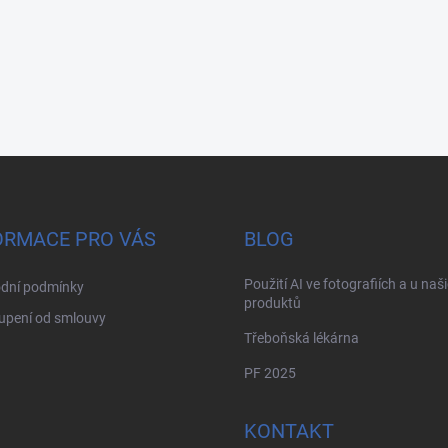
ORMACE PRO VÁS
BLOG
Použití AI ve fotografiích a u naš
dní podmínky
produktů
upení od smlouvy
Třeboňská lékárna
PF 2025
KONTAKT