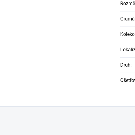
Rozmě
Gramá
Kolekc
Lokali
Druh
:
Ošetřo