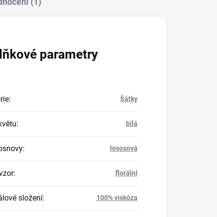
nocení (1)
lňkové parametry
rie
:
Šátky
květu
:
bílá
osnovy
:
lososová
vzor
:
florální
álové složení
:
100% viskóza