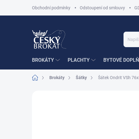
Přejít
Obchodní podmínky
Odstoupení od smlouvy
G
na
obsah
BROKÁTY
PLACHTY
BYTOVÉ DOPLŇ
Domů
Brokáty
Šátky
Šátek Ondrit VSh 7
1 hodnocení
Podrobnosti hodnocení