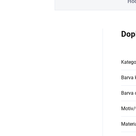
Hod
Dop
Katego
Barva 
Barva 
Motiv/
Materi