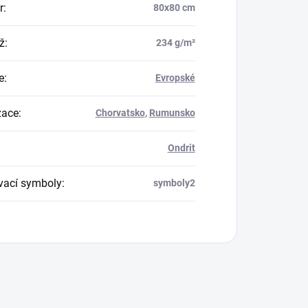
r
:
80x80 cm
ž
:
234 g/m²
e
:
Evropské
zace
:
Chorvatsko
,
Rumunsko
Ondrit
vací symboly
:
symboly2