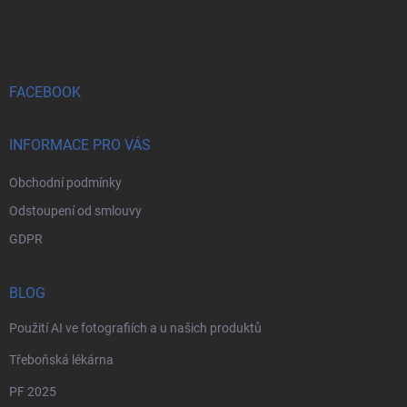
á
p
a
t
í
FACEBOOK
INFORMACE PRO VÁS
Obchodní podmínky
Odstoupení od smlouvy
GDPR
BLOG
Použití AI ve fotografiích a u našich produktů
Třeboňská lékárna
PF 2025