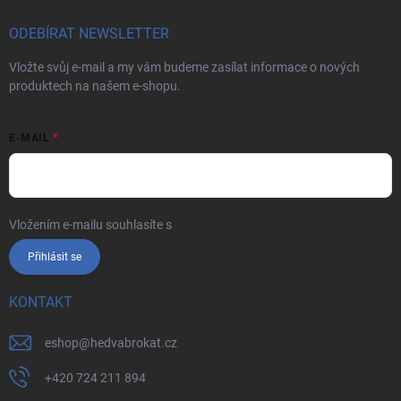
ODEBÍRAT NEWSLETTER
Vložte svůj e-mail a my vám budeme zasílat informace o nových
produktech na našem e-shopu.
E-MAIL
Vložením e-mailu souhlasíte s
podmínkami ochrany osobních údajů
Přihlásit se
KONTAKT
eshop
@
hedvabrokat.cz
+420 724 211 894