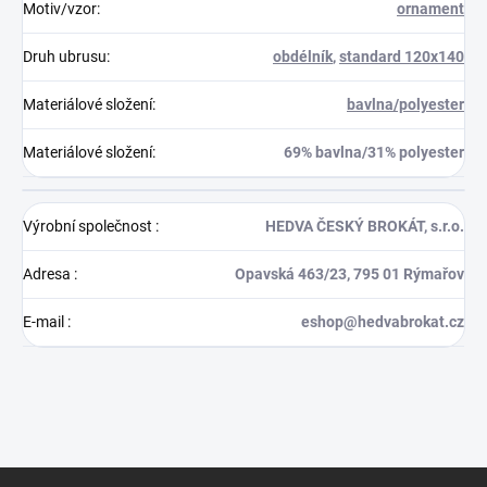
Motiv/vzor
:
ornament
Druh ubrusu
:
obdélník
,
standard 120x140
Materiálové složení
:
bavlna/polyester
Materiálové složení
:
69% bavlna/31% polyester
Výrobní společnost
:
HEDVA ČESKÝ BROKÁT, s.r.o.
Adresa
:
Opavská 463/23, 795 01 Rýmařov
E-mail
:
eshop@hedvabrokat.cz
Z