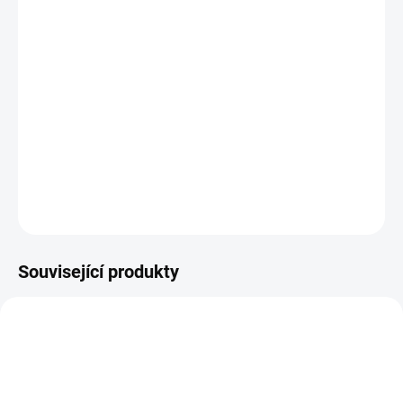
ROZMĚR UBRUSU
MŮŽEME DORUČIT DO:
ZVOLTE VARIANTU
−
+
Přidat do košíku
R6433 bílá
DETAILNÍ INFORMACE
ZEPTAT SE
HLÍDAT
Související produkty
MH000590
27601016