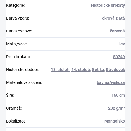
Kategorie
:
Historické brokáty
Barva vzoru
:
okrová zlatá
Barva osnovy
:
červená
Motiv/vzor
:
lev
Druh brokátu
:
50749
Historické období
:
13. století
,
14. století
,
Gotika
,
Středověk
Materiálové složení
:
bavlna/viskóza
Šíře
:
160 cm
Gramáž
:
232 g/m²
Lokalizace
:
Mongolsko