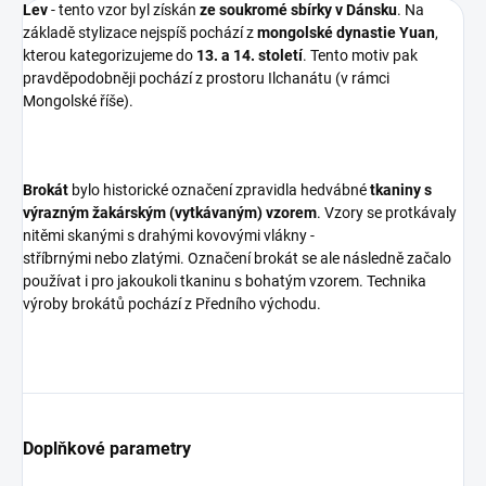
Lev
- tento vzor byl získán
ze soukromé sbírky v Dánsku
. Na
základě stylizace nejspíš pochází z
mongolské dynastie Yuan
,
kterou kategorizujeme do
13. a 14. století
. Tento motiv pak
pravděpodobněji pochází z prostoru Ilchanátu (v rámci
Mongolské říše).
Brokát
bylo historické označení zpravidla hedvábné
tkaniny s
výrazným žakárským (vytkávaným) vzorem
. Vzory se protkávaly
nitěmi skanými s drahými kovovými vlákny -
stříbrnými nebo zlatými. Označení brokát se ale následně začalo
používat i pro jakoukoli tkaninu s bohatým vzorem. Technika
výroby brokátů pochází z Předního východu.
Doplňkové parametry