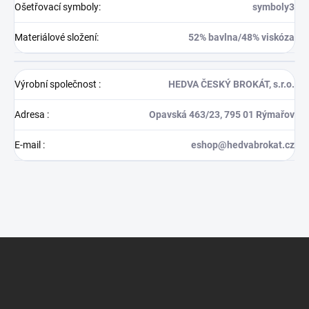
Ošetřovací symboly
:
symboly3
Materiálové složení
:
52% bavlna/48% viskóza
Výrobní společnost
:
HEDVA ČESKÝ BROKÁT, s.r.o.
Adresa
:
Opavská 463/23, 795 01 Rýmařov
E-mail
:
eshop@hedvabrokat.cz
Z
á
p
a
t