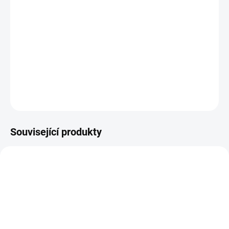
13.8.2026
−
+
Přidat do košíku
R6365/23 červená osnova
DETAILNÍ INFORMACE
ZEPTAT SE
HLÍDAT
Související produkty
VZ0001257
M0001258