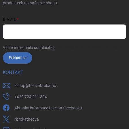
produktech na našem e-shopu.
E-MAIL
Vložením e-mailu souhlasíte s
podmínkami ochrany osobních údajů
Přihlásit se
KONTAKT
eshop
@
hedvabrokat.cz
+420 724 211 894
Aktuální informace také na facebooku
/brokathedva